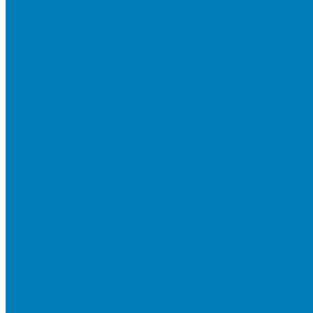
Плитка для мощения «Классико»
Плитка для мощения «Прямоугольник»
Терминальный камень
Бортовой камень
Бортовой камень (дорожные, тротуарные бордюры)
Бордюры садовые облегченные
Новинки
Стеновые блоки
Блоки бетонные стеновые и перегородочные
Блоки облицовочные гладкие
Блоки облицовочные с колотой фактурой
Колонные блоки и подпорный камень
Мощение
Укладка тротуарной плитки
Устройство дренажных систем
Устройство подпорных стен
Геодезия, проектирование, 3D-визуализация
О Компании
Технология производства
Лицензии и сертификаты