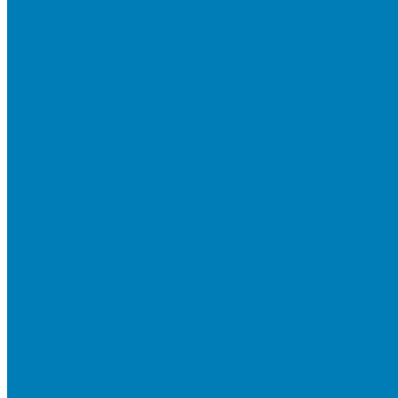
Мы в СМИ
Покупателям
Шоу-румы тротуарной плитки
Доставка
Доставка в регионы
Документы и раскладки
Отзывы и обращения
Советы по уходу за тротуарной плиткой
Статьи
Качество продукции
Видеогалерея
Карта объектов
Новости
Акции
Контакты
Фотогалерея
Продукция
Тротуарная плитка
Коллекция КОЛОРМИКС ГЛАДКИЙ
Коллекция КОЛОРМИКС ГРАНИТ