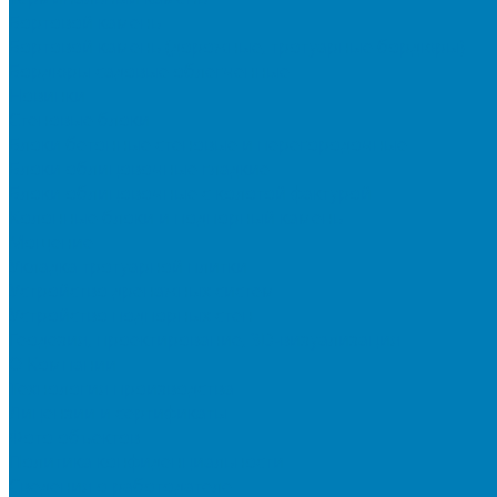
Бортовой камень
Бортовой камень (дорожные, тротуарные бордюры)
Бордюры садовые облегченные
Новинки
Стеновые блоки
Блоки бетонные стеновые и перегородочные
Блоки облицовочные гладкие
Блоки облицовочные с колотой фактурой
Колонные блоки и подпорный камень
Мощение
Укладка тротуарной плитки
Устройство дренажных систем
Устройство подпорных стен
Геодезия, проектирование, 3D-визуализация
О Компании
Технология производства
Лицензии и сертификаты
Фото объектов
Политика конфиденциальности
Сведения о работодателе