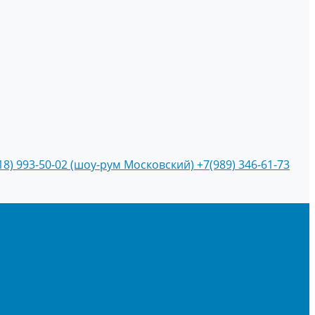
18) 993-50-02 (шоу-рум Московский)
+7(989) 346-61-73