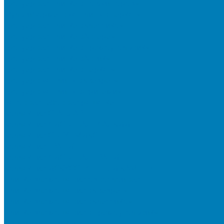
Тротуарная плитка «Новый город»
Мультиформатные плиты «Паркет»
Тротуарная плитка «Классико»
Тротуарная плитка «Антара»
Тротуарная плитка «Прямоугольник»
Тротуарная плитка «Антик»
Тротуарная плитка «Паркет»
Тротуарные плиты «Квадрат»
Тротуарные плиты «Оригами»
Бетонная газонная решетка
Коллекция СТАНДАРТ
Коллекция ЛИСТОПАД ГЛАДКИЙ
Коллекция СТОУНМИКС
Коллекция ГРАНИТ
Коллекция ЛИСТОПАД ГРАНИТ
Коллекция ИСКУССТВЕННЫЙ КАМЕНЬ
Плитка для мощения однослойная
Плитка для мощения «Квадрат»
Плитка для мощения «Классико»
Плитка для мощения «Прямоугольник»
Терминальный камень