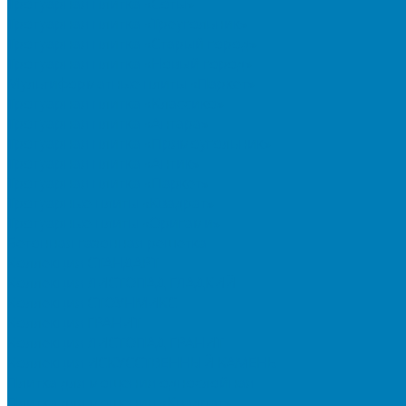
Тротуарная плитка «Соты»
Тротуарная плитка «Треугольник»
Тротуарная плитка «Старый город»
Тротуарная плитка «Новый город»
Мультиформатные плиты «Паркет»
Тротуарная плитка «Классико»
Тротуарная плитка «Антара»
Тротуарная плитка «Прямоугольник»
Тротуарная плитка «Антик»
Тротуарная плитка «Паркет»
Тротуарные плиты «Квадрат»
Тротуарные плиты «Оригами»
Бетонная газонная решетка
Коллекция СТАНДАРТ
Коллекция ЛИСТОПАД ГЛАДКИЙ
Коллекция СТОУНМИКС
Коллекция ГРАНИТ
Коллекция ЛИСТОПАД ГРАНИТ
Коллекция ИСКУССТВЕННЫЙ КАМЕНЬ
Плитка для мощения однослойная
Плитка для мощения «Квадрат»