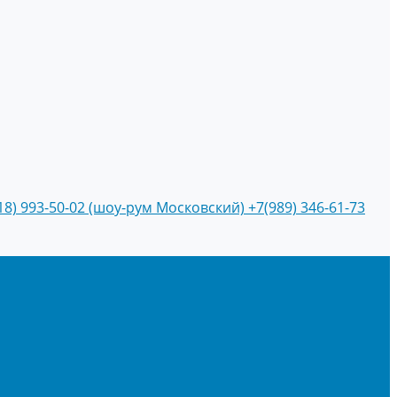
18) 993-50-02 (шоу-рум Московский)
+7(989) 346-61-73