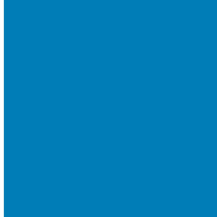
Плитка для мощения «Классико»
Плитка для мощения «Прямоугольник»
Терминальный камень
Бортовой камень
Бортовой камень (дорожные, тротуарные бордюры)
Бордюры садовые облегченные
Новинки
Стеновые блоки
Блоки бетонные стеновые и перегородочные
Блоки облицовочные гладкие
Блоки облицовочные с колотой фактурой
Колонные блоки и подпорный камень
Мощение
Укладка тротуарной плитки
Устройство дренажных систем
Устройство подпорных стен
Геодезия, проектирование, 3D-визуализация
О Компании
Технология производства
Лицензии и сертификаты