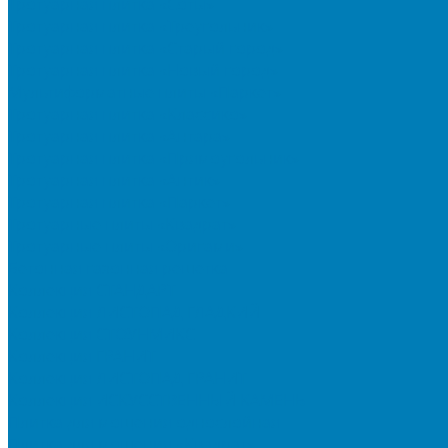
Тротуарная плитка «Соты»
Тротуарная плитка «Треугольник»
Тротуарная плитка «Старый город»
Тротуарная плитка «Новый город»
Мультиформатные плиты «Паркет»
Тротуарная плитка «Классико»
Тротуарная плитка «Антара»
Тротуарная плитка «Прямоугольник»
Тротуарная плитка «Антик»
Тротуарная плитка «Паркет»
Тротуарные плиты «Квадрат»
Тротуарные плиты «Оригами»
Бетонная газонная решетка
Коллекция СТАНДАРТ
Коллекция ЛИСТОПАД ГЛАДКИЙ
Коллекция СТОУНМИКС
Коллекция ГРАНИТ
Коллекция ЛИСТОПАД ГРАНИТ
Коллекция ИСКУССТВЕННЫЙ КАМЕНЬ
Плитка для мощения однослойная
Плитка для мощения «Квадрат»