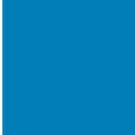
Бортовой камень
Бортовой камень (дорожные, тротуарные бордюры)
Бордюры садовые облегченные
Новинки
Стеновые блоки
Блоки бетонные стеновые и перегородочные
Блоки облицовочные гладкие
Блоки облицовочные с колотой фактурой
Колонные блоки и подпорный камень
Мощение
Укладка тротуарной плитки
Устройство дренажных систем
Устройство подпорных стен
Геодезия, проектирование, 3D-визуализация
О Компании
Технология производства
Лицензии и сертификаты
Фото объектов
Политика конфиденциальности
Сведения о работодателе