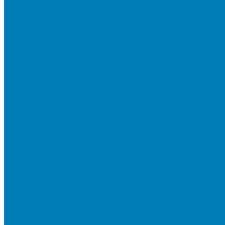
Тротуарная плитка «Новый город»
Мультиформатные плиты «Паркет»
Тротуарная плитка «Классико»
Тротуарная плитка «Антара»
Тротуарная плитка «Прямоугольник»
Тротуарная плитка «Антик»
Тротуарная плитка «Паркет»
Тротуарные плиты «Квадрат»
Тротуарные плиты «Оригами»
Бетонная газонная решетка
Коллекция СТАНДАРТ
Коллекция ЛИСТОПАД ГЛАДКИЙ
Коллекция СТОУНМИКС
Коллекция ГРАНИТ
Коллекция ЛИСТОПАД ГРАНИТ
Коллекция ИСКУССТВЕННЫЙ КАМЕНЬ
Плитка для мощения однослойная
Плитка для мощения «Квадрат»
Плитка для мощения «Классико»
Плитка для мощения «Прямоугольник»
Терминальный камень