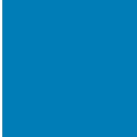
Мы в СМИ
Покупателям
Шоу-румы тротуарной плитки
Доставка
Доставка в регионы
Документы и раскладки
Отзывы и обращения
Советы по уходу за тротуарной плиткой
Статьи
Качество продукции
Видеогалерея
Карта объектов
Новости
Акции
Контакты
Фотогалерея
Продукция
Тротуарная плитка
Коллекция КОЛОРМИКС ГЛАДКИЙ
Коллекция КОЛОРМИКС ГРАНИТ