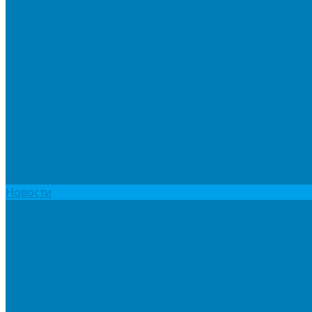
Мы в СМИ
Покупателям
Шоу-румы тротуарной плитки
Доставка
Доставка в регионы
Документы и раскладки
Отзывы и обращения
Советы по уходу за тротуарной плиткой
Статьи
Качество продукции
Видеогалерея
Карта объектов
Новости
Акции
Контакты
Фотогалерея
Продукция
Тротуарная плитка
Коллекция КОЛОРМИКС ГЛАДКИЙ
Коллекция КОЛОРМИКС ГРАНИТ