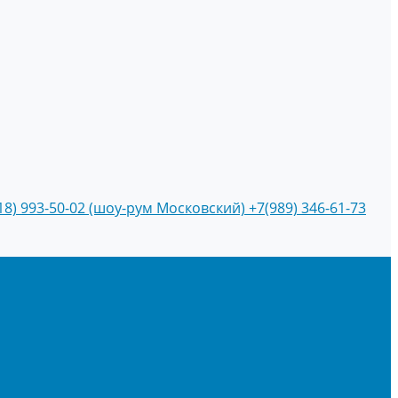
18) 993-50-02 (шоу-рум Московский)
+7(989) 346-61-73