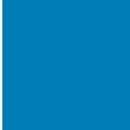
Тротуарная плитка «Соты»
Тротуарная плитка «Треугольник»
Тротуарная плитка «Старый город»
Тротуарная плитка «Новый город»
Мультиформатные плиты «Паркет»
Тротуарная плитка «Классико»
Тротуарная плитка «Антара»
Тротуарная плитка «Прямоугольник»
Тротуарная плитка «Антик»
Тротуарная плитка «Паркет»
Тротуарные плиты «Квадрат»
Тротуарные плиты «Оригами»
Бетонная газонная решетка
Коллекция СТАНДАРТ
Коллекция ЛИСТОПАД ГЛАДКИЙ
Коллекция СТОУНМИКС
Коллекция ГРАНИТ
Коллекция ЛИСТОПАД ГРАНИТ
Коллекция ИСКУССТВЕННЫЙ КАМЕНЬ
Плитка для мощения однослойная
Плитка для мощения «Квадрат»