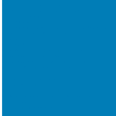
Плитка для мощения «Классико»
Плитка для мощения «Прямоугольник»
Терминальный камень
Бортовой камень
Бортовой камень (дорожные, тротуарные бордюры)
Бордюры садовые облегченные
Новинки
Стеновые блоки
Блоки бетонные стеновые и перегородочные
Блоки облицовочные гладкие
Блоки облицовочные с колотой фактурой
Колонные блоки и подпорный камень
Мощение
Укладка тротуарной плитки
Устройство дренажных систем
Устройство подпорных стен
Геодезия, проектирование, 3D-визуализация
О Компании
Технология производства
Лицензии и сертификаты