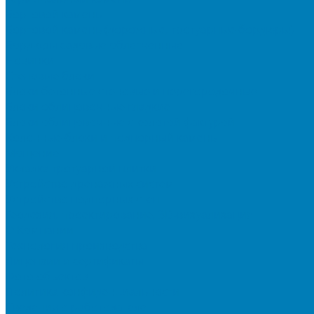
Бортовой камень
Бортовой камень (дорожные, тротуарные бордюры)
Бордюры садовые облегченные
Новинки
Стеновые блоки
Блоки бетонные стеновые и перегородочные
Блоки облицовочные гладкие
Блоки облицовочные с колотой фактурой
Колонные блоки и подпорный камень
Мощение
Укладка тротуарной плитки
Устройство дренажных систем
Устройство подпорных стен
Геодезия, проектирование, 3D-визуализация
О Компании
Технология производства
Лицензии и сертификаты
Фото объектов
Политика конфиденциальности
Сведения о работодателе