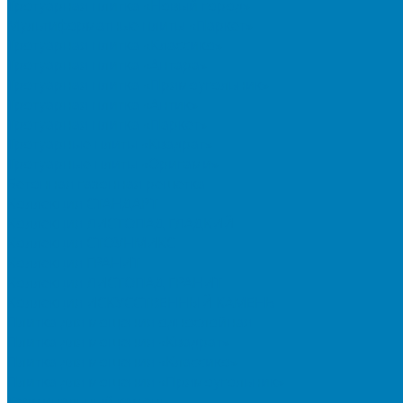
Тротуарная плитка «Новый город»
Мультиформатные плиты «Паркет»
Тротуарная плитка «Классико»
Тротуарная плитка «Антара»
Тротуарная плитка «Прямоугольник»
Тротуарная плитка «Антик»
Тротуарная плитка «Паркет»
Тротуарные плиты «Квадрат»
Тротуарные плиты «Оригами»
Бетонная газонная решетка
Коллекция СТАНДАРТ
Коллекция ЛИСТОПАД ГЛАДКИЙ
Коллекция СТОУНМИКС
Коллекция ГРАНИТ
Коллекция ЛИСТОПАД ГРАНИТ
Коллекция ИСКУССТВЕННЫЙ КАМЕНЬ
Плитка для мощения однослойная
Плитка для мощения «Квадрат»
Плитка для мощения «Классико»
Плитка для мощения «Прямоугольник»
Терминальный камень