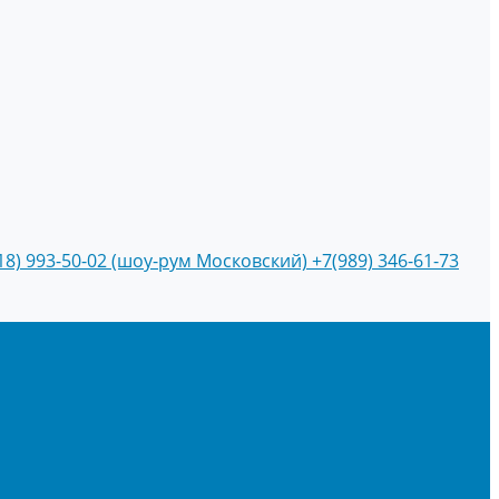
18) 993-50-02 (шоу-рум Московский)
+7(989) 346-61-73