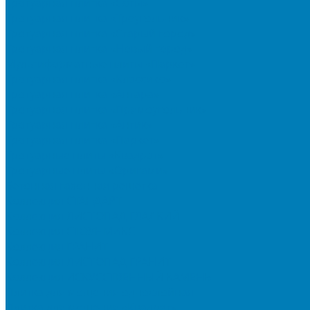
Тротуарная плитка «Соты»
Тротуарная плитка «Треугольник»
Тротуарная плитка «Старый город»
Тротуарная плитка «Новый город»
Мультиформатные плиты «Паркет»
Тротуарная плитка «Классико»
Тротуарная плитка «Антара»
Тротуарная плитка «Прямоугольник»
Тротуарная плитка «Антик»
Тротуарная плитка «Паркет»
Тротуарные плиты «Квадрат»
Тротуарные плиты «Оригами»
Бетонная газонная решетка
Коллекция СТАНДАРТ
Коллекция ЛИСТОПАД ГЛАДКИЙ
Коллекция СТОУНМИКС
Коллекция ГРАНИТ
Коллекция ЛИСТОПАД ГРАНИТ
Коллекция ИСКУССТВЕННЫЙ КАМЕНЬ
Плитка для мощения однослойная
Плитка для мощения «Квадрат»