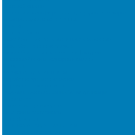
Бортовой камень
Бортовой камень (дорожные, тротуарные бордюры)
Бордюры садовые облегченные
Новинки
Стеновые блоки
Блоки бетонные стеновые и перегородочные
Блоки облицовочные гладкие
Блоки облицовочные с колотой фактурой
Колонные блоки и подпорный камень
Мощение
Укладка тротуарной плитки
Устройство дренажных систем
Устройство подпорных стен
Геодезия, проектирование, 3D-визуализация
О Компании
Технология производства
Лицензии и сертификаты
Фото объектов
Политика конфиденциальности
Сведения о работодателе