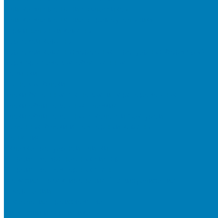
Плитка для мощения «Классико»
Плитка для мощения «Прямоугольник»
Терминальный камень
Бортовой камень
Бортовой камень (дорожные, тротуарные бордюры)
Бордюры садовые облегченные
Новинки
Стеновые блоки
Блоки бетонные стеновые и перегородочные
Блоки облицовочные гладкие
Блоки облицовочные с колотой фактурой
Колонные блоки и подпорный камень
Мощение
Укладка тротуарной плитки
Устройство дренажных систем
Устройство подпорных стен
Геодезия, проектирование, 3D-визуализация
О Компании
Технология производства
Лицензии и сертификаты