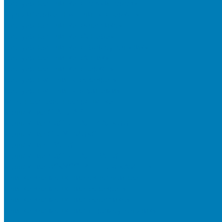
Тротуарная плитка «Новый город»
Мультиформатные плиты «Паркет»
Тротуарная плитка «Классико»
Тротуарная плитка «Антара»
Тротуарная плитка «Прямоугольник»
Тротуарная плитка «Антик»
Тротуарная плитка «Паркет»
Тротуарные плиты «Квадрат»
Тротуарные плиты «Оригами»
Бетонная газонная решетка
Коллекция СТАНДАРТ
Коллекция ЛИСТОПАД ГЛАДКИЙ
Коллекция СТОУНМИКС
Коллекция ГРАНИТ
Коллекция ЛИСТОПАД ГРАНИТ
Коллекция ИСКУССТВЕННЫЙ КАМЕНЬ
Плитка для мощения однослойная
Плитка для мощения «Квадрат»
Плитка для мощения «Классико»
Плитка для мощения «Прямоугольник»
Терминальный камень