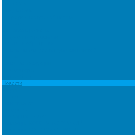
Мы в СМИ
Покупателям
Шоу-румы тротуарной плитки
Доставка
Доставка в регионы
Документы и раскладки
Отзывы и обращения
Советы по уходу за тротуарной плиткой
Статьи
Качество продукции
Видеогалерея
Карта объектов
Новости
Акции
Контакты
Фотогалерея
Продукция
Тротуарная плитка
Коллекция КОЛОРМИКС ГЛАДКИЙ
Коллекция КОЛОРМИКС ГРАНИТ