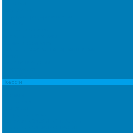
Мы в СМИ
Покупателям
Шоу-румы тротуарной плитки
Доставка
Доставка в регионы
Документы и раскладки
Отзывы и обращения
Советы по уходу за тротуарной плиткой
Статьи
Качество продукции
Видеогалерея
Карта объектов
Новости
Акции
Контакты
Фотогалерея
Продукция
Тротуарная плитка
Коллекция КОЛОРМИКС ГЛАДКИЙ
Коллекция КОЛОРМИКС ГРАНИТ