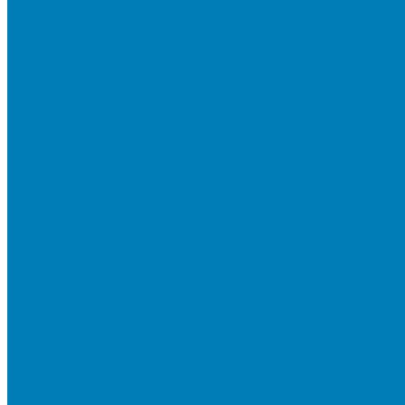
Бортовой камень
Бортовой камень (дорожные, тротуарные бордюры)
Бордюры садовые облегченные
Новинки
Стеновые блоки
Блоки бетонные стеновые и перегородочные
Блоки облицовочные гладкие
Блоки облицовочные с колотой фактурой
Колонные блоки и подпорный камень
Мощение
Укладка тротуарной плитки
Устройство дренажных систем
Устройство подпорных стен
Геодезия, проектирование, 3D-визуализация
О Компании
Технология производства
Лицензии и сертификаты
Фото объектов
Политика конфиденциальности
Сведения о работодателе