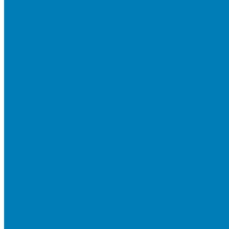
Тротуарная плитка «Соты»
Тротуарная плитка «Треугольник»
Тротуарная плитка «Старый город»
Тротуарная плитка «Новый город»
Мультиформатные плиты «Паркет»
Тротуарная плитка «Классико»
Тротуарная плитка «Антара»
Тротуарная плитка «Прямоугольник»
Тротуарная плитка «Антик»
Тротуарная плитка «Паркет»
Тротуарные плиты «Квадрат»
Тротуарные плиты «Оригами»
Бетонная газонная решетка
Коллекция СТАНДАРТ
Коллекция ЛИСТОПАД ГЛАДКИЙ
Коллекция СТОУНМИКС
Коллекция ГРАНИТ
Коллекция ЛИСТОПАД ГРАНИТ
Коллекция ИСКУССТВЕННЫЙ КАМЕНЬ
Плитка для мощения однослойная
Плитка для мощения «Квадрат»