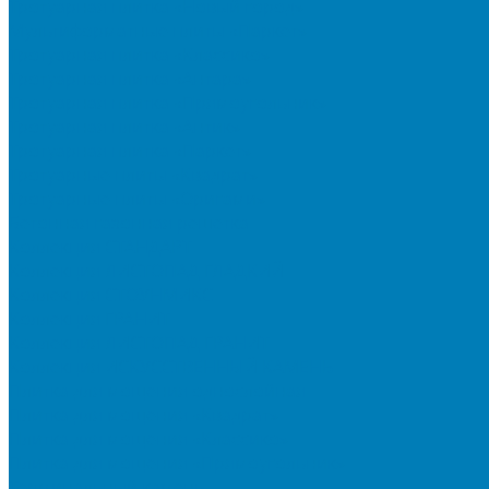
Тротуарная плитка «Новый город»
Мультиформатные плиты «Паркет»
Тротуарная плитка «Классико»
Тротуарная плитка «Антара»
Тротуарная плитка «Прямоугольник»
Тротуарная плитка «Антик»
Тротуарная плитка «Паркет»
Тротуарные плиты «Квадрат»
Тротуарные плиты «Оригами»
Бетонная газонная решетка
Коллекция СТАНДАРТ
Коллекция ЛИСТОПАД ГЛАДКИЙ
Коллекция СТОУНМИКС
Коллекция ГРАНИТ
Коллекция ЛИСТОПАД ГРАНИТ
Коллекция ИСКУССТВЕННЫЙ КАМЕНЬ
Плитка для мощения однослойная
Плитка для мощения «Квадрат»
Плитка для мощения «Классико»
Плитка для мощения «Прямоугольник»
Терминальный камень