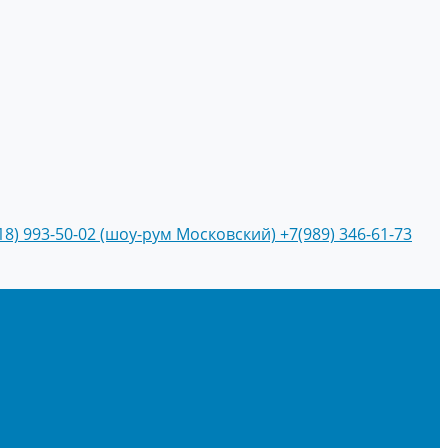
18) 993-50-02 (шоу-рум Московский)
+7(989) 346-61-73