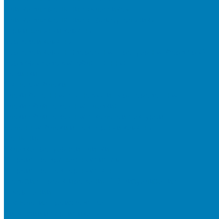
Плитка для мощения «Классико»
Плитка для мощения «Прямоугольник»
Терминальный камень
Бортовой камень
Бортовой камень (дорожные, тротуарные бордюры)
Бордюры садовые облегченные
Новинки
Стеновые блоки
Блоки бетонные стеновые и перегородочные
Блоки облицовочные гладкие
Блоки облицовочные с колотой фактурой
Колонные блоки и подпорный камень
Мощение
Укладка тротуарной плитки
Устройство дренажных систем
Устройство подпорных стен
Геодезия, проектирование, 3D-визуализация
О Компании
Технология производства
Лицензии и сертификаты