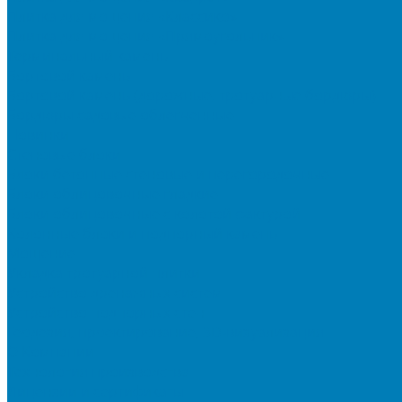
Плитка для мощения «Классико»
Плитка для мощения «Прямоугольник»
Терминальный камень
Бортовой камень
Бортовой камень (дорожные, тротуарные бордюры)
Бордюры садовые облегченные
Новинки
Стеновые блоки
Блоки бетонные стеновые и перегородочные
Блоки облицовочные гладкие
Блоки облицовочные с колотой фактурой
Колонные блоки и подпорный камень
Мощение
Укладка тротуарной плитки
Устройство дренажных систем
Устройство подпорных стен
Геодезия, проектирование, 3D-визуализация
О Компании
Технология производства
Лицензии и сертификаты