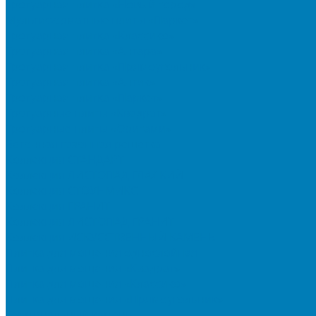
Тротуарная плитка «Новый город»
Мультиформатные плиты «Паркет»
Тротуарная плитка «Классико»
Тротуарная плитка «Антара»
Тротуарная плитка «Прямоугольник»
Тротуарная плитка «Антик»
Тротуарная плитка «Паркет»
Тротуарные плиты «Квадрат»
Тротуарные плиты «Оригами»
Бетонная газонная решетка
Коллекция СТАНДАРТ
Коллекция ЛИСТОПАД ГЛАДКИЙ
Коллекция СТОУНМИКС
Коллекция ГРАНИТ
Коллекция ЛИСТОПАД ГРАНИТ
Коллекция ИСКУССТВЕННЫЙ КАМЕНЬ
Плитка для мощения однослойная
Плитка для мощения «Квадрат»
Плитка для мощения «Классико»
Плитка для мощения «Прямоугольник»
Терминальный камень