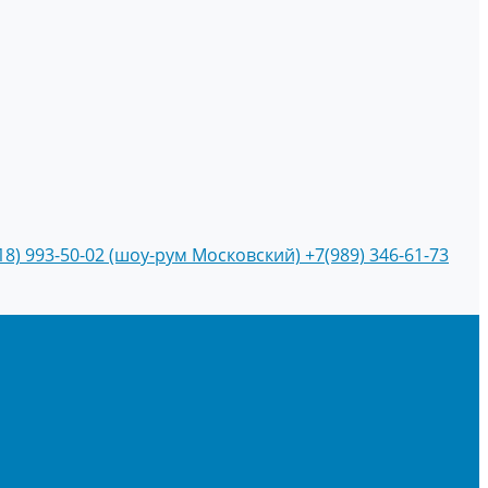
18) 993-50-02 (шоу-рум Московский)
+7(989) 346-61-73