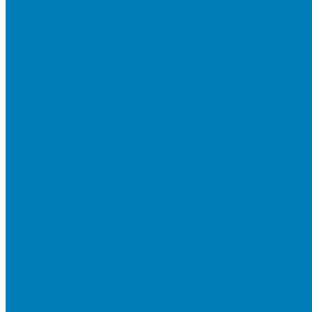
Бортовой камень
Бортовой камень (дорожные, тротуарные бордюры)
Бордюры садовые облегченные
Новинки
Стеновые блоки
Блоки бетонные стеновые и перегородочные
Блоки облицовочные гладкие
Блоки облицовочные с колотой фактурой
Колонные блоки и подпорный камень
Мощение
Укладка тротуарной плитки
Устройство дренажных систем
Устройство подпорных стен
Геодезия, проектирование, 3D-визуализация
О Компании
Технология производства
Лицензии и сертификаты
Фото объектов
Политика конфиденциальности
Сведения о работодателе