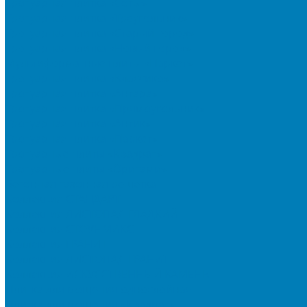
Тротуарная плитка «Соты»
Тротуарная плитка «Треугольник»
Тротуарная плитка «Старый город»
Тротуарная плитка «Новый город»
Мультиформатные плиты «Паркет»
Тротуарная плитка «Классико»
Тротуарная плитка «Антара»
Тротуарная плитка «Прямоугольник»
Тротуарная плитка «Антик»
Тротуарная плитка «Паркет»
Тротуарные плиты «Квадрат»
Тротуарные плиты «Оригами»
Бетонная газонная решетка
Коллекция СТАНДАРТ
Коллекция ЛИСТОПАД ГЛАДКИЙ
Коллекция СТОУНМИКС
Коллекция ГРАНИТ
Коллекция ЛИСТОПАД ГРАНИТ
Коллекция ИСКУССТВЕННЫЙ КАМЕНЬ
Плитка для мощения однослойная
Плитка для мощения «Квадрат»