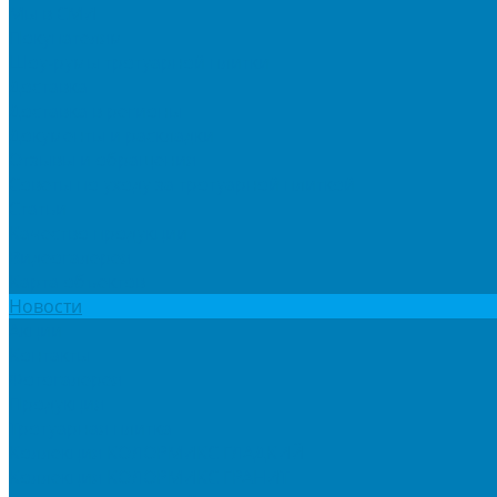
Мы в СМИ
Покупателям
Шоу-румы тротуарной плитки
Доставка
Доставка в регионы
Документы и раскладки
Отзывы и обращения
Советы по уходу за тротуарной плиткой
Статьи
Качество продукции
Видеогалерея
Карта объектов
Новости
Акции
Контакты
Фотогалерея
Продукция
Тротуарная плитка
Коллекция КОЛОРМИКС ГЛАДКИЙ
Коллекция КОЛОРМИКС ГРАНИТ