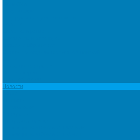
Мы в СМИ
Покупателям
Шоу-румы тротуарной плитки
Доставка
Доставка в регионы
Документы и раскладки
Отзывы и обращения
Советы по уходу за тротуарной плиткой
Статьи
Качество продукции
Видеогалерея
Карта объектов
Новости
Акции
Контакты
Фотогалерея
Продукция
Тротуарная плитка
Коллекция КОЛОРМИКС ГЛАДКИЙ
Коллекция КОЛОРМИКС ГРАНИТ