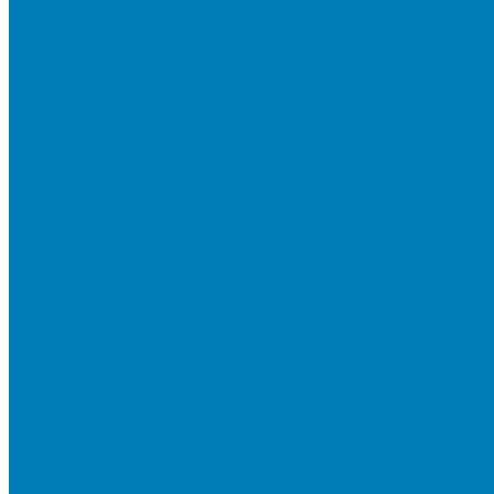
Тротуарная плитка «Новый город»
Мультиформатные плиты «Паркет»
Тротуарная плитка «Классико»
Тротуарная плитка «Антара»
Тротуарная плитка «Прямоугольник»
Тротуарная плитка «Антик»
Тротуарная плитка «Паркет»
Тротуарные плиты «Квадрат»
Тротуарные плиты «Оригами»
Бетонная газонная решетка
Коллекция СТАНДАРТ
Коллекция ЛИСТОПАД ГЛАДКИЙ
Коллекция СТОУНМИКС
Коллекция ГРАНИТ
Коллекция ЛИСТОПАД ГРАНИТ
Коллекция ИСКУССТВЕННЫЙ КАМЕНЬ
Плитка для мощения однослойная
Плитка для мощения «Квадрат»
Плитка для мощения «Классико»
Плитка для мощения «Прямоугольник»
Терминальный камень