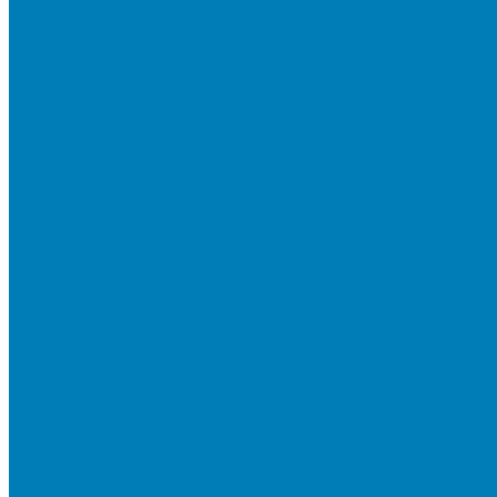
Плитка для мощения «Классико»
Плитка для мощения «Прямоугольник»
Терминальный камень
Бортовой камень
Бортовой камень (дорожные, тротуарные бордюры)
Бордюры садовые облегченные
Новинки
Стеновые блоки
Блоки бетонные стеновые и перегородочные
Блоки облицовочные гладкие
Блоки облицовочные с колотой фактурой
Колонные блоки и подпорный камень
Мощение
Укладка тротуарной плитки
Устройство дренажных систем
Устройство подпорных стен
Геодезия, проектирование, 3D-визуализация
О Компании
Технология производства
Лицензии и сертификаты