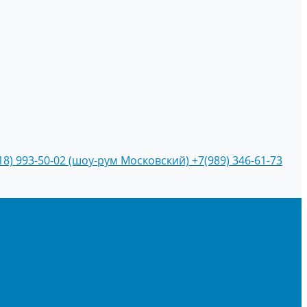
18) 993-50-02 (шоу-рум Московский)
+7(989) 346-61-73