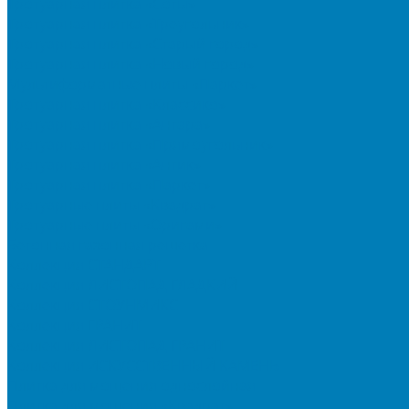
Тротуарная плитка «Соты»
Тротуарная плитка «Треугольник»
Тротуарная плитка «Старый город»
Тротуарная плитка «Новый город»
Мультиформатные плиты «Паркет»
Тротуарная плитка «Классико»
Тротуарная плитка «Антара»
Тротуарная плитка «Прямоугольник»
Тротуарная плитка «Антик»
Тротуарная плитка «Паркет»
Тротуарные плиты «Квадрат»
Тротуарные плиты «Оригами»
Бетонная газонная решетка
Коллекция СТАНДАРТ
Коллекция ЛИСТОПАД ГЛАДКИЙ
Коллекция СТОУНМИКС
Коллекция ГРАНИТ
Коллекция ЛИСТОПАД ГРАНИТ
Коллекция ИСКУССТВЕННЫЙ КАМЕНЬ
Плитка для мощения однослойная
Плитка для мощения «Квадрат»