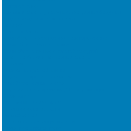
Бортовой камень
Бортовой камень (дорожные, тротуарные бордюры)
Бордюры садовые облегченные
Новинки
Стеновые блоки
Блоки бетонные стеновые и перегородочные
Блоки облицовочные гладкие
Блоки облицовочные с колотой фактурой
Колонные блоки и подпорный камень
Мощение
Укладка тротуарной плитки
Устройство дренажных систем
Устройство подпорных стен
Геодезия, проектирование, 3D-визуализация
О Компании
Технология производства
Лицензии и сертификаты
Фото объектов
Политика конфиденциальности
Сведения о работодателе