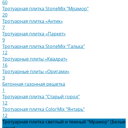
60
Тротуарная плитка StoneMix "Мрамор"
20
Тротуарная плитка «Антик»
7
Тротуарная плитка «Паркет»
9
Тротуарная плитка StoneMix "Галька"
12
Тротуарные плиты «Квадрат»
16
Тротуарные плиты «Оригами»
3
Бетонная газонная решетка
1
Тротуарная плитка "Старый город"
12
Тротуарная плитка ColorMix "Янтарь"
12
Тротуарная плитка светлый и темный "Мрамор" (Белые
ночи)