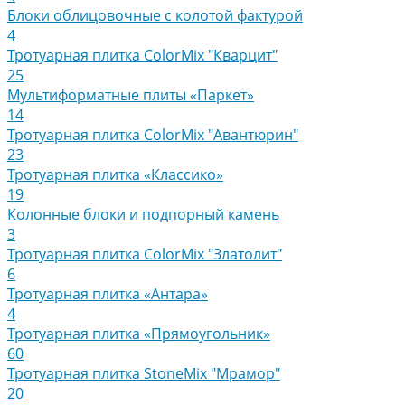
Блоки облицовочные с колотой фактурой
4
Тротуарная плитка ColorMix "Кварцит"
25
Мультиформатные плиты «Паркет»
14
Тротуарная плитка ColorMix "Авантюрин"
23
Тротуарная плитка «Классико»
19
Колонные блоки и подпорный камень
3
Тротуарная плитка ColorMix "Златолит"
6
Тротуарная плитка «Антара»
4
Тротуарная плитка «Прямоугольник»
60
Тротуарная плитка StoneMix "Мрамор"
20