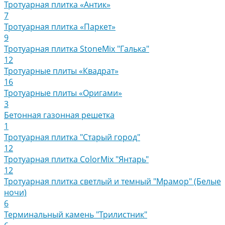
Тротуарная плитка «Антик»
7
Тротуарная плитка «Паркет»
9
Тротуарная плитка StoneMix "Галька"
12
Тротуарные плиты «Квадрат»
16
Тротуарные плиты «Оригами»
3
Бетонная газонная решетка
1
Тротуарная плитка "Старый город"
12
Тротуарная плитка ColorMix "Янтарь"
12
Тротуарная плитка светлый и темный "Мрамор" (Белые
ночи)
6
Терминальный камень "Трилистник"