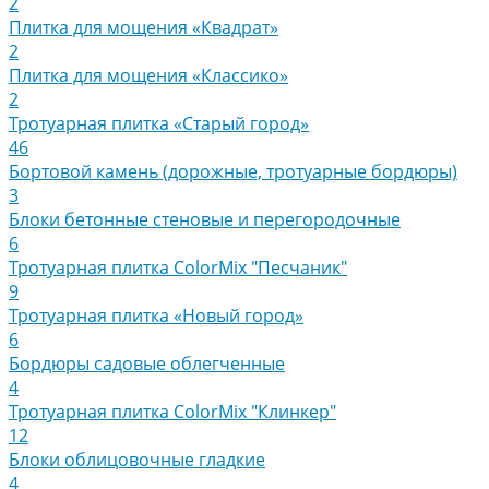
2
Плитка для мощения «Квадрат»
2
Плитка для мощения «Классико»
2
Тротуарная плитка «Старый город»
46
Бортовой камень (дорожные, тротуарные бордюры)
3
Блоки бетонные стеновые и перегородочные
6
Тротуарная плитка ColorMix "Песчаник"
9
Тротуарная плитка «Новый город»
6
Бордюры садовые облегченные
4
Тротуарная плитка ColorMix "Клинкер"
12
Блоки облицовочные гладкие
4