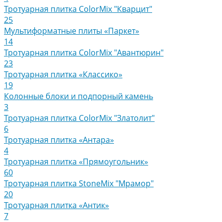
Тротуарная плитка ColorMix "Кварцит"
25
Мультиформатные плиты «Паркет»
14
Тротуарная плитка ColorMix "Авантюрин"
23
Тротуарная плитка «Классико»
19
Колонные блоки и подпорный камень
3
Тротуарная плитка ColorMix "Златолит"
6
Тротуарная плитка «Антара»
4
Тротуарная плитка «Прямоугольник»
60
Тротуарная плитка StoneMix "Мрамор"
20
Тротуарная плитка «Антик»
7