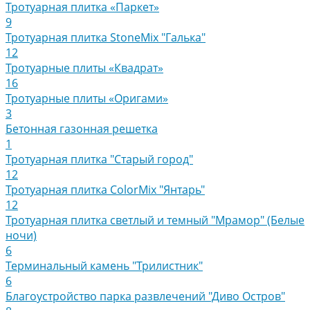
Тротуарная плитка «Паркет»
9
Тротуарная плитка StoneMix "Галька"
12
Тротуарные плиты «Квадрат»
16
Тротуарные плиты «Оригами»
3
Бетонная газонная решетка
1
Тротуарная плитка "Старый город"
12
Тротуарная плитка ColorMix "Янтарь"
12
Тротуарная плитка светлый и темный "Мрамор" (Белые
ночи)
6
Терминальный камень "Трилистник"
6
Благоустройство парка развлечений "Диво Остров"