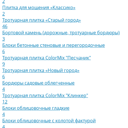
2
Плитка для мощения «Классико»
2
Тротуарная плитка «Старый город»
46
Бортовой камень (дорожные, тротуарные бордюры)
3
Блоки бетонные стеновые и перегородочные
6
Тротуарная плитка ColorMix "Песчаник"
9
Тротуарная плитка «Новый город»
6
Бордюры садовые облегченные
4
Тротуарная плитка ColorMix "Клинкер"
12
Блоки облицовочные гладкие
4
Блоки облицовочные с колотой фактурой
4