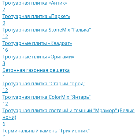
Тротуарная плитка «Антик»
7
Тротуарная плитка «Паркет»
9
Тротуарная плитка StoneMix "Галька"
12
Тротуарные плиты «Квадрат»
16
Тротуарные плиты «Оригами»
3
Бетонная газонная решетка
1
Тротуарная плитка "Старый город"
12
Тротуарная плитка ColorMix "Янтарь"
12
Тротуарная плитка светлый и темный "Мрамор" (Белые
ночи)
6
Терминальный камень "Трилистник"