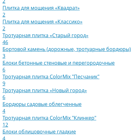
2
Плитка для мощения «Квадрат»
2
Плитка для мощения «Классико»
2
Тротуарная плитка «Старый город»
46
Бортовой камень (дорожные, тротуарные бордюры)
3
Блоки бетонные стеновые и перегородочные
6
Тротуарная плитка ColorMix "Песчаник"
9
Тротуарная плитка «Новый город»
6
Бордюры садовые облегченные
4
Тротуарная плитка ColorMix "Клинкер"
12
Блоки облицовочные гладкие
4