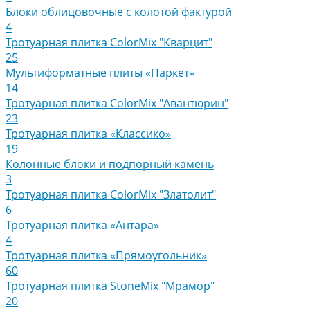
Блоки облицовочные с колотой фактурой
4
Тротуарная плитка ColorMix "Кварцит"
25
Мультиформатные плиты «Паркет»
14
Тротуарная плитка ColorMix "Авантюрин"
23
Тротуарная плитка «Классико»
19
Колонные блоки и подпорный камень
3
Тротуарная плитка ColorMix "Златолит"
6
Тротуарная плитка «Антара»
4
Тротуарная плитка «Прямоугольник»
60
Тротуарная плитка StoneMix "Мрамор"
20