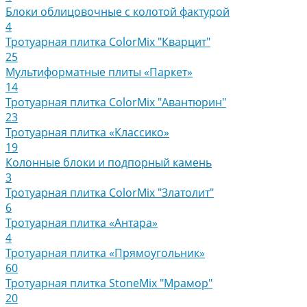
Блоки облицовочные с колотой фактурой
4
Тротуарная плитка ColorMix "Кварцит"
25
Мультиформатные плиты «Паркет»
14
Тротуарная плитка ColorMix "Авантюрин"
23
Тротуарная плитка «Классико»
19
Колонные блоки и подпорный камень
3
Тротуарная плитка ColorMix "Златолит"
6
Тротуарная плитка «Антара»
4
Тротуарная плитка «Прямоугольник»
60
Тротуарная плитка StoneMix "Мрамор"
20