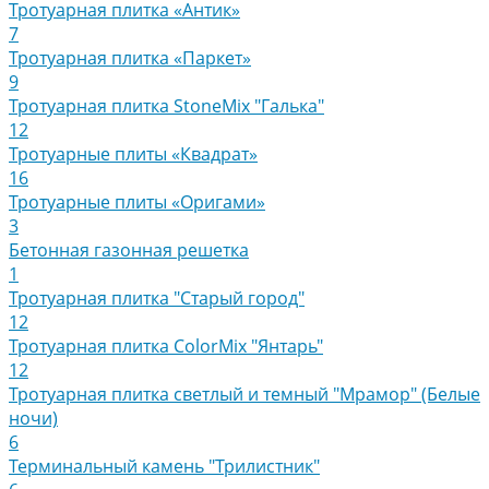
Тротуарная плитка «Антик»
7
Тротуарная плитка «Паркет»
9
Тротуарная плитка StoneMix "Галька"
12
Тротуарные плиты «Квадрат»
16
Тротуарные плиты «Оригами»
3
Бетонная газонная решетка
1
Тротуарная плитка "Старый город"
12
Тротуарная плитка ColorMix "Янтарь"
12
Тротуарная плитка светлый и темный "Мрамор" (Белые
ночи)
6
Терминальный камень "Трилистник"