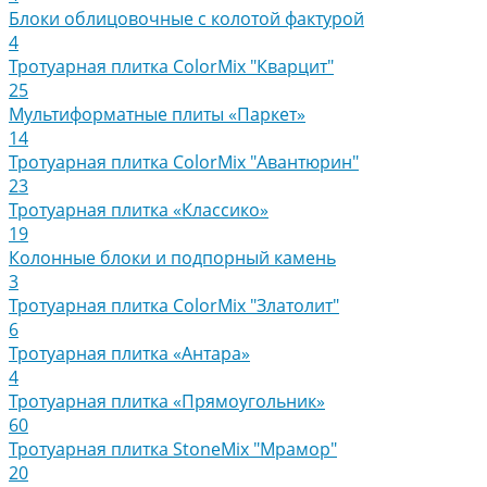
Блоки облицовочные с колотой фактурой
4
Тротуарная плитка ColorMix "Кварцит"
25
Мультиформатные плиты «Паркет»
14
Тротуарная плитка ColorMix "Авантюрин"
23
Тротуарная плитка «Классико»
19
Колонные блоки и подпорный камень
3
Тротуарная плитка ColorMix "Златолит"
6
Тротуарная плитка «Антара»
4
Тротуарная плитка «Прямоугольник»
60
Тротуарная плитка StoneMix "Мрамор"
20