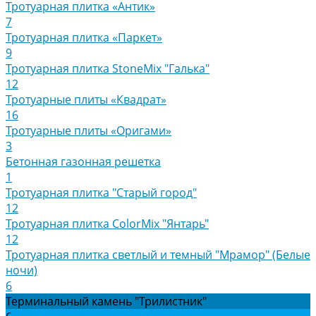
Тротуарная плитка «Антик»
7
Тротуарная плитка «Паркет»
9
Тротуарная плитка StoneMix "Галька"
12
Тротуарные плиты «Квадрат»
16
Тротуарные плиты «Оригами»
3
Бетонная газонная решетка
1
Тротуарная плитка "Старый город"
12
Тротуарная плитка ColorMix "Янтарь"
12
Тротуарная плитка светлый и темный "Мрамор" (Белые
ночи)
6
Терминальный камень "Трилистник"