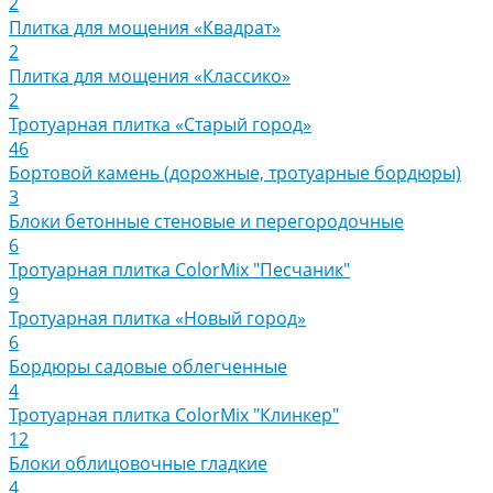
2
Плитка для мощения «Квадрат»
2
Плитка для мощения «Классико»
2
Тротуарная плитка «Старый город»
46
Бортовой камень (дорожные, тротуарные бордюры)
3
Блоки бетонные стеновые и перегородочные
6
Тротуарная плитка ColorMix "Песчаник"
9
Тротуарная плитка «Новый город»
6
Бордюры садовые облегченные
4
Тротуарная плитка ColorMix "Клинкер"
12
Блоки облицовочные гладкие
4