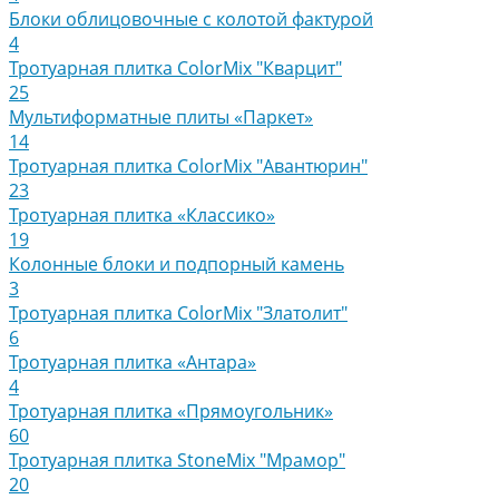
Блоки облицовочные с колотой фактурой
4
Тротуарная плитка ColorMix "Кварцит"
25
Мультиформатные плиты «Паркет»
14
Тротуарная плитка ColorMix "Авантюрин"
23
Тротуарная плитка «Классико»
19
Колонные блоки и подпорный камень
3
Тротуарная плитка ColorMix "Златолит"
6
Тротуарная плитка «Антара»
4
Тротуарная плитка «Прямоугольник»
60
Тротуарная плитка StoneMix "Мрамор"
20