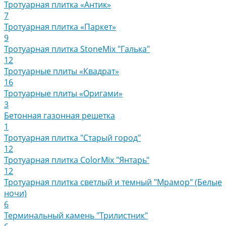
Тротуарная плитка «Антик»
7
Тротуарная плитка «Паркет»
9
Тротуарная плитка StoneMix "Галька"
12
Тротуарные плиты «Квадрат»
16
Тротуарные плиты «Оригами»
3
Бетонная газонная решетка
1
Тротуарная плитка "Старый город"
12
Тротуарная плитка ColorMix "Янтарь"
12
Тротуарная плитка светлый и темный "Мрамор" (Белые
ночи)
6
Терминальный камень "Трилистник"