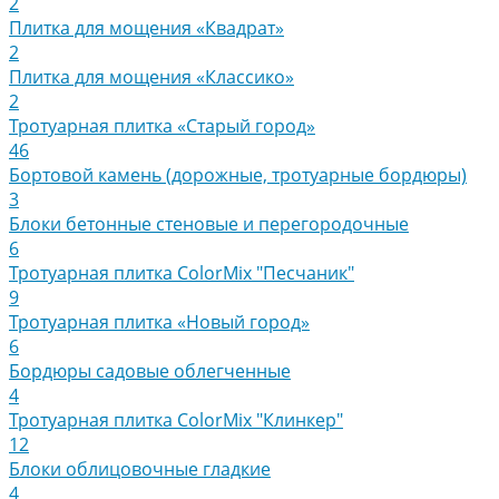
2
Плитка для мощения «Квадрат»
2
Плитка для мощения «Классико»
2
Тротуарная плитка «Старый город»
46
Бортовой камень (дорожные, тротуарные бордюры)
3
Блоки бетонные стеновые и перегородочные
6
Тротуарная плитка ColorMix "Песчаник"
9
Тротуарная плитка «Новый город»
6
Бордюры садовые облегченные
4
Тротуарная плитка ColorMix "Клинкер"
12
Блоки облицовочные гладкие
4