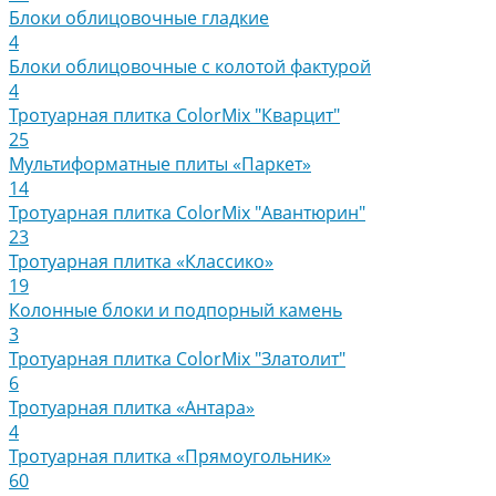
Блоки облицовочные гладкие
4
Блоки облицовочные с колотой фактурой
4
Тротуарная плитка ColorMix "Кварцит"
25
Мультиформатные плиты «Паркет»
14
Тротуарная плитка ColorMix "Авантюрин"
23
Тротуарная плитка «Классико»
19
Колонные блоки и подпорный камень
3
Тротуарная плитка ColorMix "Златолит"
6
Тротуарная плитка «Антара»
4
Тротуарная плитка «Прямоугольник»
60