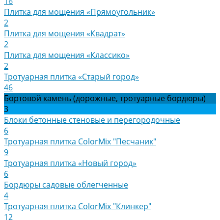
16
Плитка для мощения «Прямоугольник»
2
Плитка для мощения «Квадрат»
2
Плитка для мощения «Классико»
2
Тротуарная плитка «Старый город»
46
Бортовой камень (дорожные, тротуарные бордюры)
3
Блоки бетонные стеновые и перегородочные
6
Тротуарная плитка ColorMix "Песчаник"
9
Тротуарная плитка «Новый город»
6
Бордюры садовые облегченные
4
Тротуарная плитка ColorMix "Клинкер"
12