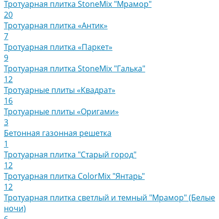
Тротуарная плитка StoneMix "Мрамор"
20
Тротуарная плитка «Антик»
7
Тротуарная плитка «Паркет»
9
Тротуарная плитка StoneMix "Галька"
12
Тротуарные плиты «Квадрат»
16
Тротуарные плиты «Оригами»
3
Бетонная газонная решетка
1
Тротуарная плитка "Старый город"
12
Тротуарная плитка ColorMix "Янтарь"
12
Тротуарная плитка светлый и темный "Мрамор" (Белые
ночи)
6