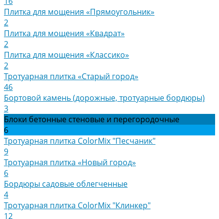
16
Плитка для мощения «Прямоугольник»
2
Плитка для мощения «Квадрат»
2
Плитка для мощения «Классико»
2
Тротуарная плитка «Старый город»
46
Бортовой камень (дорожные, тротуарные бордюры)
3
Блоки бетонные стеновые и перегородочные
6
Тротуарная плитка ColorMix "Песчаник"
9
Тротуарная плитка «Новый город»
6
Бордюры садовые облегченные
4
Тротуарная плитка ColorMix "Клинкер"
12