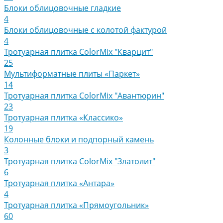
Блоки облицовочные гладкие
4
Блоки облицовочные с колотой фактурой
4
Тротуарная плитка ColorMix "Кварцит"
25
Мультиформатные плиты «Паркет»
14
Тротуарная плитка ColorMix "Авантюрин"
23
Тротуарная плитка «Классико»
19
Колонные блоки и подпорный камень
3
Тротуарная плитка ColorMix "Златолит"
6
Тротуарная плитка «Антара»
4
Тротуарная плитка «Прямоугольник»
60