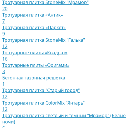
Тротуарная плитка StoneMix "Мрамор"
20
Тротуарная плитка «Антик»
7
Тротуарная плитка «Паркет»
9
Тротуарная плитка StoneMix "Галька"
12
Тротуарные плиты «Квадрат»
16
Тротуарные плиты «Оригами»
3
Бетонная газонная решетка
1
Тротуарная плитка "Старый город"
12
Тротуарная плитка ColorMix "Янтарь"
12
Тротуарная плитка светлый и темный "Мрамор" (Белые
ночи)
6