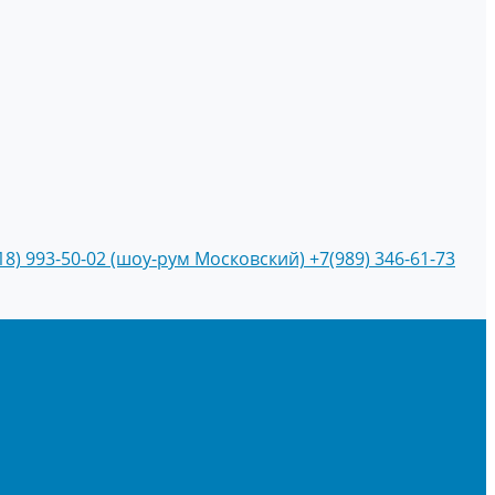
18) 993-50-02 (шоу-рум Московский)
+7(989) 346-61-73