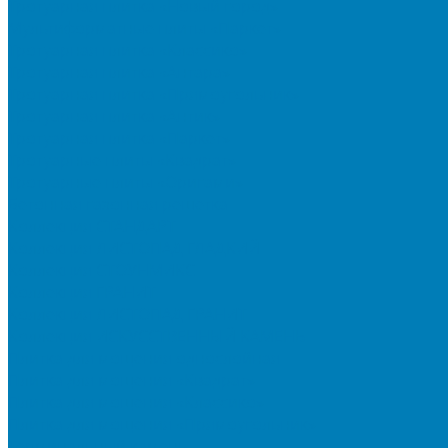
Тротуарная плитка «Новый город»
Мультиформатные плиты «Паркет»
Тротуарная плитка «Классико»
Тротуарная плитка «Антара»
Тротуарная плитка «Прямоугольник»
Тротуарная плитка «Антик»
Тротуарная плитка «Паркет»
Тротуарные плиты «Квадрат»
Тротуарные плиты «Оригами»
Бетонная газонная решетка
Коллекция СТАНДАРТ
Коллекция ЛИСТОПАД ГЛАДКИЙ
Коллекция СТОУНМИКС
Коллекция ГРАНИТ
Коллекция ЛИСТОПАД ГРАНИТ
Коллекция ИСКУССТВЕННЫЙ КАМЕНЬ
Плитка для мощения однослойная
Плитка для мощения «Квадрат»
Плитка для мощения «Классико»
Плитка для мощения «Прямоугольник»
Терминальный камень