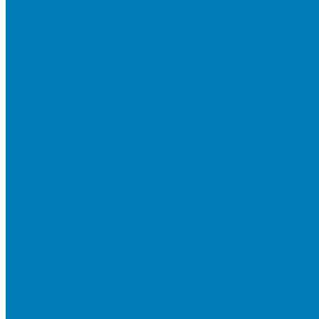
Тротуарная плитка «Соты»
Тротуарная плитка «Треугольник»
Тротуарная плитка «Старый город»
Тротуарная плитка «Новый город»
Мультиформатные плиты «Паркет»
Тротуарная плитка «Классико»
Тротуарная плитка «Антара»
Тротуарная плитка «Прямоугольник»
Тротуарная плитка «Антик»
Тротуарная плитка «Паркет»
Тротуарные плиты «Квадрат»
Тротуарные плиты «Оригами»
Бетонная газонная решетка
Коллекция СТАНДАРТ
Коллекция ЛИСТОПАД ГЛАДКИЙ
Коллекция СТОУНМИКС
Коллекция ГРАНИТ
Коллекция ЛИСТОПАД ГРАНИТ
Коллекция ИСКУССТВЕННЫЙ КАМЕНЬ
Плитка для мощения однослойная
Плитка для мощения «Квадрат»