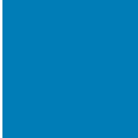
Мы в СМИ
Покупателям
Шоу-румы тротуарной плитки
Доставка
Доставка в регионы
Документы и раскладки
Отзывы и обращения
Советы по уходу за тротуарной плиткой
Статьи
Качество продукции
Видеогалерея
Карта объектов
Новости
Акции
Контакты
Фотогалерея
Продукция
Тротуарная плитка
Коллекция КОЛОРМИКС ГЛАДКИЙ
Коллекция КОЛОРМИКС ГРАНИТ