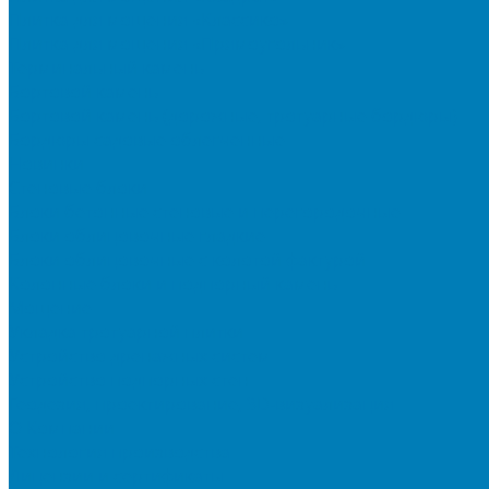
Плитка для мощения «Классико»
Плитка для мощения «Прямоугольник»
Терминальный камень
Бортовой камень
Бортовой камень (дорожные, тротуарные бордюры)
Бордюры садовые облегченные
Новинки
Стеновые блоки
Блоки бетонные стеновые и перегородочные
Блоки облицовочные гладкие
Блоки облицовочные с колотой фактурой
Колонные блоки и подпорный камень
Мощение
Укладка тротуарной плитки
Устройство дренажных систем
Устройство подпорных стен
Геодезия, проектирование, 3D-визуализация
О Компании
Технология производства
Лицензии и сертификаты