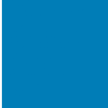
Бортовой камень
Бортовой камень (дорожные, тротуарные бордюры)
Бордюры садовые облегченные
Новинки
Стеновые блоки
Блоки бетонные стеновые и перегородочные
Блоки облицовочные гладкие
Блоки облицовочные с колотой фактурой
Колонные блоки и подпорный камень
Мощение
Укладка тротуарной плитки
Устройство дренажных систем
Устройство подпорных стен
Геодезия, проектирование, 3D-визуализация
О Компании
Технология производства
Лицензии и сертификаты
Фото объектов
Политика конфиденциальности
Сведения о работодателе