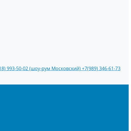
18) 993-50-02 (шоу-рум Московский)
+7(989) 346-61-73