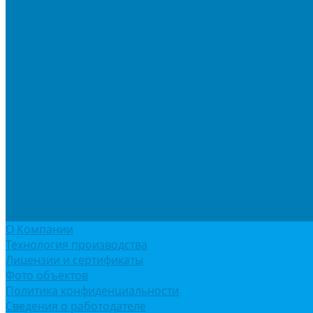
Бортовой камень
Бортовой камень (дорожные, тротуарные бордюры)
Бордюры садовые облегченные
Новинки
Стеновые блоки
Блоки бетонные стеновые и перегородочные
Блоки облицовочные гладкие
Блоки облицовочные с колотой фактурой
Колонные блоки и подпорный камень
Мощение
Укладка тротуарной плитки
Устройство дренажных систем
Устройство подпорных стен
Геодезия, проектирование, 3D-визуализация
О Компании
Технология производства
Лицензии и сертификаты
Фото объектов
Политика конфиденциальности
Сведения о работодателе