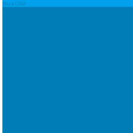
Мы в СМИ
Покупателям
Шоу-румы тротуарной плитки
Доставка
Доставка в регионы
Документы и раскладки
Отзывы и обращения
Советы по уходу за тротуарной плиткой
Статьи
Качество продукции
Видеогалерея
Карта объектов
Новости
Акции
Контакты
Фотогалерея
Продукция
Тротуарная плитка
Коллекция КОЛОРМИКС ГЛАДКИЙ
Коллекция КОЛОРМИКС ГРАНИТ