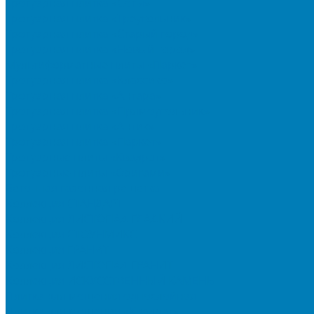
Тротуарная плитка «Соты»
Тротуарная плитка «Треугольник»
Тротуарная плитка «Старый город»
Тротуарная плитка «Новый город»
Мультиформатные плиты «Паркет»
Тротуарная плитка «Классико»
Тротуарная плитка «Антара»
Тротуарная плитка «Прямоугольник»
Тротуарная плитка «Антик»
Тротуарная плитка «Паркет»
Тротуарные плиты «Квадрат»
Тротуарные плиты «Оригами»
Бетонная газонная решетка
Коллекция СТАНДАРТ
Коллекция ЛИСТОПАД ГЛАДКИЙ
Коллекция СТОУНМИКС
Коллекция ГРАНИТ
Коллекция ЛИСТОПАД ГРАНИТ
Коллекция ИСКУССТВЕННЫЙ КАМЕНЬ
Плитка для мощения однослойная
Плитка для мощения «Квадрат»