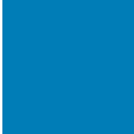
Плитка для мощения «Классико»
Плитка для мощения «Прямоугольник»
Терминальный камень
Бортовой камень
Бортовой камень (дорожные, тротуарные бордюры)
Бордюры садовые облегченные
Новинки
Стеновые блоки
Блоки бетонные стеновые и перегородочные
Блоки облицовочные гладкие
Блоки облицовочные с колотой фактурой
Колонные блоки и подпорный камень
Мощение
Укладка тротуарной плитки
Устройство дренажных систем
Устройство подпорных стен
Геодезия, проектирование, 3D-визуализация
О Компании
Технология производства
Лицензии и сертификаты