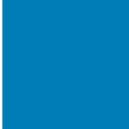
Тротуарная плитка «Новый город»
Мультиформатные плиты «Паркет»
Тротуарная плитка «Классико»
Тротуарная плитка «Антара»
Тротуарная плитка «Прямоугольник»
Тротуарная плитка «Антик»
Тротуарная плитка «Паркет»
Тротуарные плиты «Квадрат»
Тротуарные плиты «Оригами»
Бетонная газонная решетка
Коллекция СТАНДАРТ
Коллекция ЛИСТОПАД ГЛАДКИЙ
Коллекция СТОУНМИКС
Коллекция ГРАНИТ
Коллекция ЛИСТОПАД ГРАНИТ
Коллекция ИСКУССТВЕННЫЙ КАМЕНЬ
Плитка для мощения однослойная
Плитка для мощения «Квадрат»
Плитка для мощения «Классико»
Плитка для мощения «Прямоугольник»
Терминальный камень