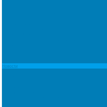
Мы в СМИ
Покупателям
Шоу-румы тротуарной плитки
Доставка
Доставка в регионы
Документы и раскладки
Отзывы и обращения
Советы по уходу за тротуарной плиткой
Статьи
Качество продукции
Видеогалерея
Карта объектов
Новости
Акции
Контакты
Фотогалерея
Продукция
Тротуарная плитка
Коллекция КОЛОРМИКС ГЛАДКИЙ
Коллекция КОЛОРМИКС ГРАНИТ