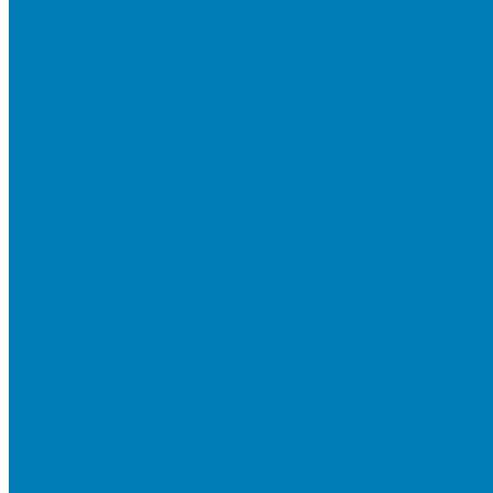
Бортовой камень
Бортовой камень (дорожные, тротуарные бордюры)
Бордюры садовые облегченные
Новинки
Стеновые блоки
Блоки бетонные стеновые и перегородочные
Блоки облицовочные гладкие
Блоки облицовочные с колотой фактурой
Колонные блоки и подпорный камень
Мощение
Укладка тротуарной плитки
Устройство дренажных систем
Устройство подпорных стен
Геодезия, проектирование, 3D-визуализация
О Компании
Технология производства
Лицензии и сертификаты
Фото объектов
Политика конфиденциальности
Сведения о работодателе