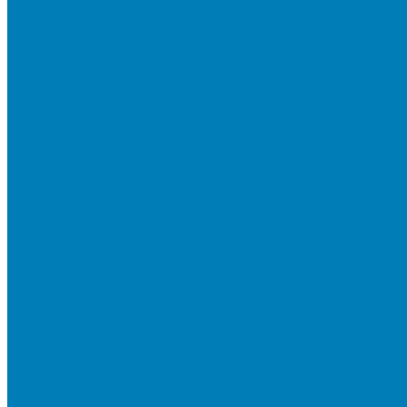
Тротуарная плитка «Соты»
Тротуарная плитка «Треугольник»
Тротуарная плитка «Старый город»
Тротуарная плитка «Новый город»
Мультиформатные плиты «Паркет»
Тротуарная плитка «Классико»
Тротуарная плитка «Антара»
Тротуарная плитка «Прямоугольник»
Тротуарная плитка «Антик»
Тротуарная плитка «Паркет»
Тротуарные плиты «Квадрат»
Тротуарные плиты «Оригами»
Бетонная газонная решетка
Коллекция СТАНДАРТ
Коллекция ЛИСТОПАД ГЛАДКИЙ
Коллекция СТОУНМИКС
Коллекция ГРАНИТ
Коллекция ЛИСТОПАД ГРАНИТ
Коллекция ИСКУССТВЕННЫЙ КАМЕНЬ
Плитка для мощения однослойная
Плитка для мощения «Квадрат»