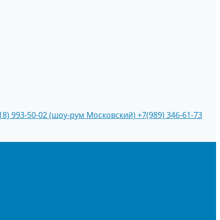
18) 993-50-02 (шоу-рум Московский)
+7(989) 346-61-73