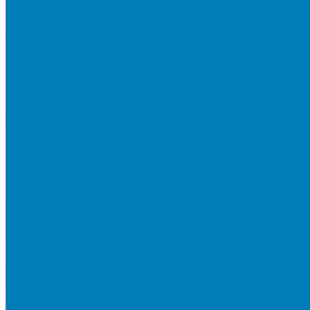
Плитка для мощения «Классико»
Плитка для мощения «Прямоугольник»
Терминальный камень
Бортовой камень
Бортовой камень (дорожные, тротуарные бордюры)
Бордюры садовые облегченные
Новинки
Стеновые блоки
Блоки бетонные стеновые и перегородочные
Блоки облицовочные гладкие
Блоки облицовочные с колотой фактурой
Колонные блоки и подпорный камень
Мощение
Укладка тротуарной плитки
Устройство дренажных систем
Устройство подпорных стен
Геодезия, проектирование, 3D-визуализация
О Компании
Технология производства
Лицензии и сертификаты