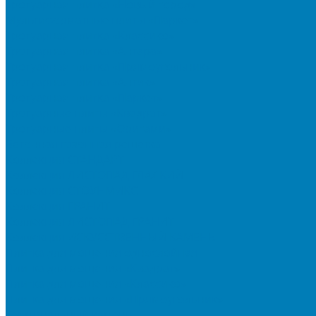
Тротуарная плитка «Новый город»
Мультиформатные плиты «Паркет»
Тротуарная плитка «Классико»
Тротуарная плитка «Антара»
Тротуарная плитка «Прямоугольник»
Тротуарная плитка «Антик»
Тротуарная плитка «Паркет»
Тротуарные плиты «Квадрат»
Тротуарные плиты «Оригами»
Бетонная газонная решетка
Коллекция СТАНДАРТ
Коллекция ЛИСТОПАД ГЛАДКИЙ
Коллекция СТОУНМИКС
Коллекция ГРАНИТ
Коллекция ЛИСТОПАД ГРАНИТ
Коллекция ИСКУССТВЕННЫЙ КАМЕНЬ
Плитка для мощения однослойная
Плитка для мощения «Квадрат»
Плитка для мощения «Классико»
Плитка для мощения «Прямоугольник»
Терминальный камень