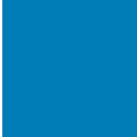
Тротуарная плитка «Новый город»
Мультиформатные плиты «Паркет»
Тротуарная плитка «Классико»
Тротуарная плитка «Антара»
Тротуарная плитка «Прямоугольник»
Тротуарная плитка «Антик»
Тротуарная плитка «Паркет»
Тротуарные плиты «Квадрат»
Тротуарные плиты «Оригами»
Бетонная газонная решетка
Коллекция СТАНДАРТ
Коллекция ЛИСТОПАД ГЛАДКИЙ
Коллекция СТОУНМИКС
Коллекция ГРАНИТ
Коллекция ЛИСТОПАД ГРАНИТ
Коллекция ИСКУССТВЕННЫЙ КАМЕНЬ
Плитка для мощения однослойная
Плитка для мощения «Квадрат»
Плитка для мощения «Классико»
Плитка для мощения «Прямоугольник»
Терминальный камень