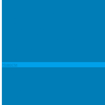
Мы в СМИ
Покупателям
Шоу-румы тротуарной плитки
Доставка
Доставка в регионы
Документы и раскладки
Отзывы и обращения
Советы по уходу за тротуарной плиткой
Статьи
Качество продукции
Видеогалерея
Карта объектов
Новости
Акции
Контакты
Фотогалерея
Продукция
Тротуарная плитка
Коллекция КОЛОРМИКС ГЛАДКИЙ
Коллекция КОЛОРМИКС ГРАНИТ