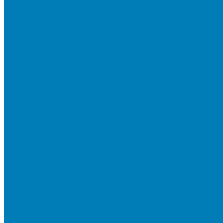
Плитка для мощения «Классико»
Плитка для мощения «Прямоугольник»
Терминальный камень
Бортовой камень
Бортовой камень (дорожные, тротуарные бордюры)
Бордюры садовые облегченные
Новинки
Стеновые блоки
Блоки бетонные стеновые и перегородочные
Блоки облицовочные гладкие
Блоки облицовочные с колотой фактурой
Колонные блоки и подпорный камень
Мощение
Укладка тротуарной плитки
Устройство дренажных систем
Устройство подпорных стен
Геодезия, проектирование, 3D-визуализация
О Компании
Технология производства
Лицензии и сертификаты