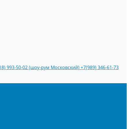
18) 993-50-02 (шоу-рум Московский)
+7(989) 346-61-73