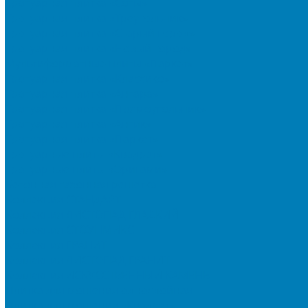
Тротуарная плитка «Соты»
Тротуарная плитка «Треугольник»
Тротуарная плитка «Старый город»
Тротуарная плитка «Новый город»
Мультиформатные плиты «Паркет»
Тротуарная плитка «Классико»
Тротуарная плитка «Антара»
Тротуарная плитка «Прямоугольник»
Тротуарная плитка «Антик»
Тротуарная плитка «Паркет»
Тротуарные плиты «Квадрат»
Тротуарные плиты «Оригами»
Бетонная газонная решетка
Коллекция СТАНДАРТ
Коллекция ЛИСТОПАД ГЛАДКИЙ
Коллекция СТОУНМИКС
Коллекция ГРАНИТ
Коллекция ЛИСТОПАД ГРАНИТ
Коллекция ИСКУССТВЕННЫЙ КАМЕНЬ
Плитка для мощения однослойная
Плитка для мощения «Квадрат»