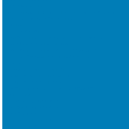
Бортовой камень
Бортовой камень (дорожные, тротуарные бордюры)
Бордюры садовые облегченные
Новинки
Стеновые блоки
Блоки бетонные стеновые и перегородочные
Блоки облицовочные гладкие
Блоки облицовочные с колотой фактурой
Колонные блоки и подпорный камень
Мощение
Укладка тротуарной плитки
Устройство дренажных систем
Устройство подпорных стен
Геодезия, проектирование, 3D-визуализация
О Компании
Технология производства
Лицензии и сертификаты
Фото объектов
Политика конфиденциальности
Сведения о работодателе