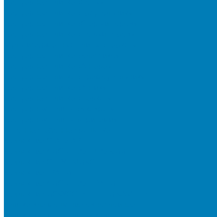
Тротуарная плитка «Соты»
Тротуарная плитка «Треугольник»
Тротуарная плитка «Старый город»
Тротуарная плитка «Новый город»
Мультиформатные плиты «Паркет»
Тротуарная плитка «Классико»
Тротуарная плитка «Антара»
Тротуарная плитка «Прямоугольник»
Тротуарная плитка «Антик»
Тротуарная плитка «Паркет»
Тротуарные плиты «Квадрат»
Тротуарные плиты «Оригами»
Бетонная газонная решетка
Коллекция СТАНДАРТ
Коллекция ЛИСТОПАД ГЛАДКИЙ
Коллекция СТОУНМИКС
Коллекция ГРАНИТ
Коллекция ЛИСТОПАД ГРАНИТ
Коллекция ИСКУССТВЕННЫЙ КАМЕНЬ
Плитка для мощения однослойная
Плитка для мощения «Квадрат»