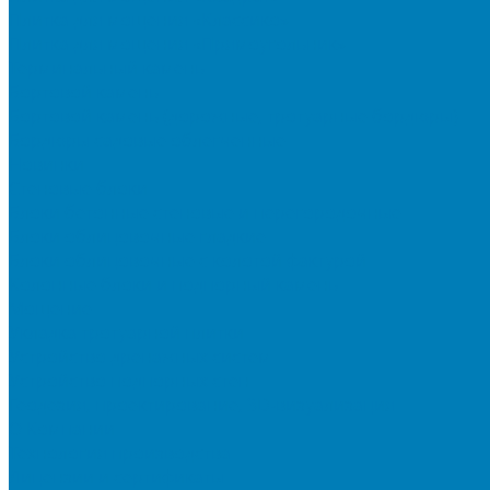
Плитка для мощения «Классико»
Плитка для мощения «Прямоугольник»
Терминальный камень
Бортовой камень
Бортовой камень (дорожные, тротуарные бордюры)
Бордюры садовые облегченные
Новинки
Стеновые блоки
Блоки бетонные стеновые и перегородочные
Блоки облицовочные гладкие
Блоки облицовочные с колотой фактурой
Колонные блоки и подпорный камень
Мощение
Укладка тротуарной плитки
Устройство дренажных систем
Устройство подпорных стен
Геодезия, проектирование, 3D-визуализация
О Компании
Технология производства
Лицензии и сертификаты