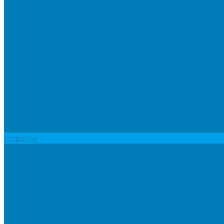
Мы в СМИ
Покупателям
Шоу-румы тротуарной плитки
Доставка
Доставка в регионы
Документы и раскладки
Отзывы и обращения
Советы по уходу за тротуарной плиткой
Статьи
Качество продукции
Видеогалерея
Карта объектов
Новости
Акции
Контакты
Фотогалерея
Продукция
Тротуарная плитка
Коллекция КОЛОРМИКС ГЛАДКИЙ
Коллекция КОЛОРМИКС ГРАНИТ