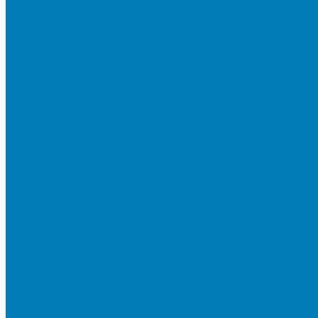
Бортовой камень
Бортовой камень (дорожные, тротуарные бордюры)
Бордюры садовые облегченные
Новинки
Стеновые блоки
Блоки бетонные стеновые и перегородочные
Блоки облицовочные гладкие
Блоки облицовочные с колотой фактурой
Колонные блоки и подпорный камень
Мощение
Укладка тротуарной плитки
Устройство дренажных систем
Устройство подпорных стен
Геодезия, проектирование, 3D-визуализация
О Компании
Технология производства
Лицензии и сертификаты
Фото объектов
Политика конфиденциальности
Сведения о работодателе