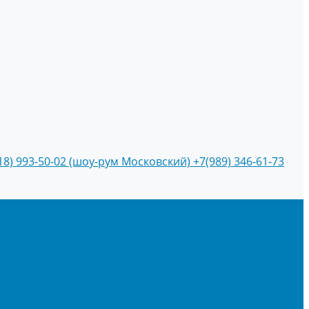
18) 993-50-02 (шоу-рум Московский)
+7(989) 346-61-73