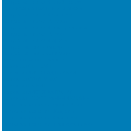
Тротуарная плитка «Новый город»
Мультиформатные плиты «Паркет»
Тротуарная плитка «Классико»
Тротуарная плитка «Антара»
Тротуарная плитка «Прямоугольник»
Тротуарная плитка «Антик»
Тротуарная плитка «Паркет»
Тротуарные плиты «Квадрат»
Тротуарные плиты «Оригами»
Бетонная газонная решетка
Коллекция СТАНДАРТ
Коллекция ЛИСТОПАД ГЛАДКИЙ
Коллекция СТОУНМИКС
Коллекция ГРАНИТ
Коллекция ЛИСТОПАД ГРАНИТ
Коллекция ИСКУССТВЕННЫЙ КАМЕНЬ
Плитка для мощения однослойная
Плитка для мощения «Квадрат»
Плитка для мощения «Классико»
Плитка для мощения «Прямоугольник»
Терминальный камень