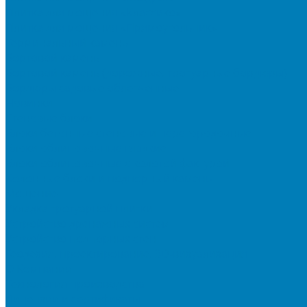
Плитка для мощения «Классико»
Плитка для мощения «Прямоугольник»
Терминальный камень
Бортовой камень
Бортовой камень (дорожные, тротуарные бордюры)
Бордюры садовые облегченные
Новинки
Стеновые блоки
Блоки бетонные стеновые и перегородочные
Блоки облицовочные гладкие
Блоки облицовочные с колотой фактурой
Колонные блоки и подпорный камень
Мощение
Укладка тротуарной плитки
Устройство дренажных систем
Устройство подпорных стен
Геодезия, проектирование, 3D-визуализация
О Компании
Технология производства
Лицензии и сертификаты