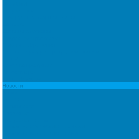
Мы в СМИ
Покупателям
Шоу-румы тротуарной плитки
Доставка
Доставка в регионы
Документы и раскладки
Отзывы и обращения
Советы по уходу за тротуарной плиткой
Статьи
Качество продукции
Видеогалерея
Карта объектов
Новости
Акции
Контакты
Фотогалерея
Продукция
Тротуарная плитка
Коллекция КОЛОРМИКС ГЛАДКИЙ
Коллекция КОЛОРМИКС ГРАНИТ