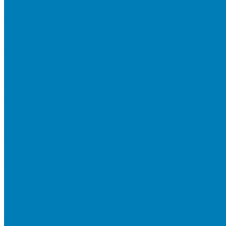
Бортовой камень
Бортовой камень (дорожные, тротуарные бордюры)
Бордюры садовые облегченные
Новинки
Стеновые блоки
Блоки бетонные стеновые и перегородочные
Блоки облицовочные гладкие
Блоки облицовочные с колотой фактурой
Колонные блоки и подпорный камень
Мощение
Укладка тротуарной плитки
Устройство дренажных систем
Устройство подпорных стен
Геодезия, проектирование, 3D-визуализация
О Компании
Технология производства
Лицензии и сертификаты
Фото объектов
Политика конфиденциальности
Сведения о работодателе