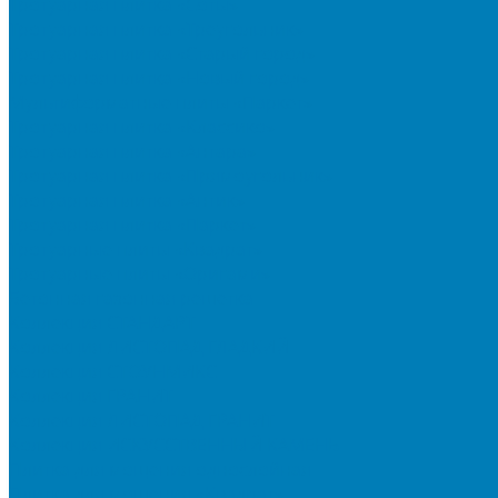
Тротуарная плитка «Соты»
Тротуарная плитка «Треугольник»
Тротуарная плитка «Старый город»
Тротуарная плитка «Новый город»
Мультиформатные плиты «Паркет»
Тротуарная плитка «Классико»
Тротуарная плитка «Антара»
Тротуарная плитка «Прямоугольник»
Тротуарная плитка «Антик»
Тротуарная плитка «Паркет»
Тротуарные плиты «Квадрат»
Тротуарные плиты «Оригами»
Бетонная газонная решетка
Коллекция СТАНДАРТ
Коллекция ЛИСТОПАД ГЛАДКИЙ
Коллекция СТОУНМИКС
Коллекция ГРАНИТ
Коллекция ЛИСТОПАД ГРАНИТ
Коллекция ИСКУССТВЕННЫЙ КАМЕНЬ
Плитка для мощения однослойная
Плитка для мощения «Квадрат»