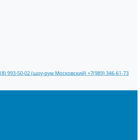
18) 993-50-02 (шоу-рум Московский)
+7(989) 346-61-73