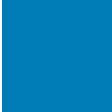
Тротуарная плитка «Соты»
Тротуарная плитка «Треугольник»
Тротуарная плитка «Старый город»
Тротуарная плитка «Новый город»
Мультиформатные плиты «Паркет»
Тротуарная плитка «Классико»
Тротуарная плитка «Антара»
Тротуарная плитка «Прямоугольник»
Тротуарная плитка «Антик»
Тротуарная плитка «Паркет»
Тротуарные плиты «Квадрат»
Тротуарные плиты «Оригами»
Бетонная газонная решетка
Коллекция СТАНДАРТ
Коллекция ЛИСТОПАД ГЛАДКИЙ
Коллекция СТОУНМИКС
Коллекция ГРАНИТ
Коллекция ЛИСТОПАД ГРАНИТ
Коллекция ИСКУССТВЕННЫЙ КАМЕНЬ
Плитка для мощения однослойная
Плитка для мощения «Квадрат»