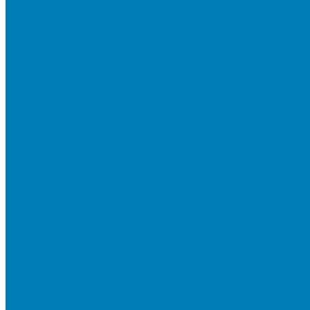
Тротуарная плитка «Новый город»
Мультиформатные плиты «Паркет»
Тротуарная плитка «Классико»
Тротуарная плитка «Антара»
Тротуарная плитка «Прямоугольник»
Тротуарная плитка «Антик»
Тротуарная плитка «Паркет»
Тротуарные плиты «Квадрат»
Тротуарные плиты «Оригами»
Бетонная газонная решетка
Коллекция СТАНДАРТ
Коллекция ЛИСТОПАД ГЛАДКИЙ
Коллекция СТОУНМИКС
Коллекция ГРАНИТ
Коллекция ЛИСТОПАД ГРАНИТ
Коллекция ИСКУССТВЕННЫЙ КАМЕНЬ
Плитка для мощения однослойная
Плитка для мощения «Квадрат»
Плитка для мощения «Классико»
Плитка для мощения «Прямоугольник»
Терминальный камень