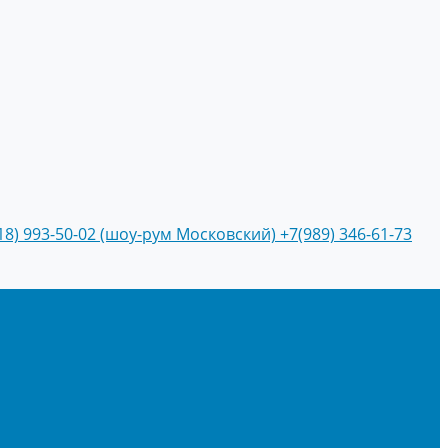
18) 993-50-02 (шоу-рум Московский)
+7(989) 346-61-73