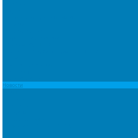
Мы в СМИ
Покупателям
Шоу-румы тротуарной плитки
Доставка
Доставка в регионы
Документы и раскладки
Отзывы и обращения
Советы по уходу за тротуарной плиткой
Статьи
Качество продукции
Видеогалерея
Карта объектов
Новости
Акции
Контакты
Фотогалерея
Продукция
Тротуарная плитка
Коллекция КОЛОРМИКС ГЛАДКИЙ
Коллекция КОЛОРМИКС ГРАНИТ