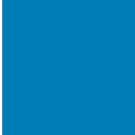
Бортовой камень
Бортовой камень (дорожные, тротуарные бордюры)
Бордюры садовые облегченные
Новинки
Стеновые блоки
Блоки бетонные стеновые и перегородочные
Блоки облицовочные гладкие
Блоки облицовочные с колотой фактурой
Колонные блоки и подпорный камень
Мощение
Укладка тротуарной плитки
Устройство дренажных систем
Устройство подпорных стен
Геодезия, проектирование, 3D-визуализация
О Компании
Технология производства
Лицензии и сертификаты
Фото объектов
Политика конфиденциальности
Сведения о работодателе