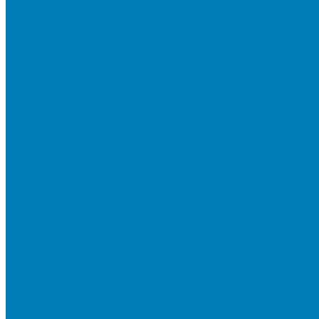
Плитка для мощения «Классико»
Плитка для мощения «Прямоугольник»
Терминальный камень
Бортовой камень
Бортовой камень (дорожные, тротуарные бордюры)
Бордюры садовые облегченные
Новинки
Стеновые блоки
Блоки бетонные стеновые и перегородочные
Блоки облицовочные гладкие
Блоки облицовочные с колотой фактурой
Колонные блоки и подпорный камень
Мощение
Укладка тротуарной плитки
Устройство дренажных систем
Устройство подпорных стен
Геодезия, проектирование, 3D-визуализация
О Компании
Технология производства
Лицензии и сертификаты