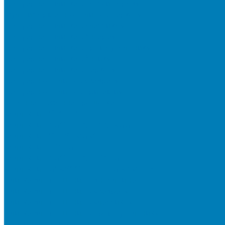
Тротуарная плитка «Новый город»
Мультиформатные плиты «Паркет»
Тротуарная плитка «Классико»
Тротуарная плитка «Антара»
Тротуарная плитка «Прямоугольник»
Тротуарная плитка «Антик»
Тротуарная плитка «Паркет»
Тротуарные плиты «Квадрат»
Тротуарные плиты «Оригами»
Бетонная газонная решетка
Коллекция СТАНДАРТ
Коллекция ЛИСТОПАД ГЛАДКИЙ
Коллекция СТОУНМИКС
Коллекция ГРАНИТ
Коллекция ЛИСТОПАД ГРАНИТ
Коллекция ИСКУССТВЕННЫЙ КАМЕНЬ
Плитка для мощения однослойная
Плитка для мощения «Квадрат»
Плитка для мощения «Классико»
Плитка для мощения «Прямоугольник»
Терминальный камень