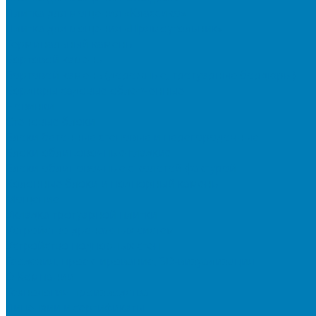
Плитка для мощения «Классико»
Плитка для мощения «Прямоугольник»
Терминальный камень
Бортовой камень
Бортовой камень (дорожные, тротуарные бордюры)
Бордюры садовые облегченные
Новинки
Стеновые блоки
Блоки бетонные стеновые и перегородочные
Блоки облицовочные гладкие
Блоки облицовочные с колотой фактурой
Колонные блоки и подпорный камень
Мощение
Укладка тротуарной плитки
Устройство дренажных систем
Устройство подпорных стен
Геодезия, проектирование, 3D-визуализация
О Компании
Технология производства
Лицензии и сертификаты