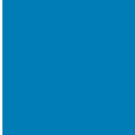
Тротуарная плитка «Соты»
Тротуарная плитка «Треугольник»
Тротуарная плитка «Старый город»
Тротуарная плитка «Новый город»
Мультиформатные плиты «Паркет»
Тротуарная плитка «Классико»
Тротуарная плитка «Антара»
Тротуарная плитка «Прямоугольник»
Тротуарная плитка «Антик»
Тротуарная плитка «Паркет»
Тротуарные плиты «Квадрат»
Тротуарные плиты «Оригами»
Бетонная газонная решетка
Коллекция СТАНДАРТ
Коллекция ЛИСТОПАД ГЛАДКИЙ
Коллекция СТОУНМИКС
Коллекция ГРАНИТ
Коллекция ЛИСТОПАД ГРАНИТ
Коллекция ИСКУССТВЕННЫЙ КАМЕНЬ
Плитка для мощения однослойная
Плитка для мощения «Квадрат»