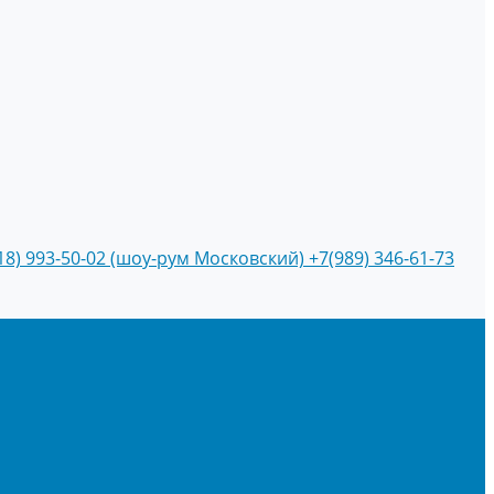
18) 993-50-02 (шоу-рум Московский)
+7(989) 346-61-73