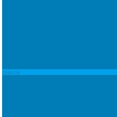
Мы в СМИ
Покупателям
Шоу-румы тротуарной плитки
Доставка
Доставка в регионы
Документы и раскладки
Отзывы и обращения
Советы по уходу за тротуарной плиткой
Статьи
Качество продукции
Видеогалерея
Карта объектов
Новости
Акции
Контакты
Фотогалерея
Продукция
Тротуарная плитка
Коллекция КОЛОРМИКС ГЛАДКИЙ
Коллекция КОЛОРМИКС ГРАНИТ