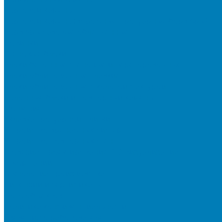
Бортовой камень
Бортовой камень (дорожные, тротуарные бордюры)
Бордюры садовые облегченные
Новинки
Стеновые блоки
Блоки бетонные стеновые и перегородочные
Блоки облицовочные гладкие
Блоки облицовочные с колотой фактурой
Колонные блоки и подпорный камень
Мощение
Укладка тротуарной плитки
Устройство дренажных систем
Устройство подпорных стен
Геодезия, проектирование, 3D-визуализация
О Компании
Технология производства
Лицензии и сертификаты
Фото объектов
Политика конфиденциальности
Сведения о работодателе