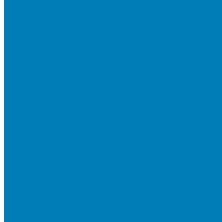
Бортовой камень
Бортовой камень (дорожные, тротуарные бордюры)
Бордюры садовые облегченные
Новинки
Стеновые блоки
Блоки бетонные стеновые и перегородочные
Блоки облицовочные гладкие
Блоки облицовочные с колотой фактурой
Колонные блоки и подпорный камень
Мощение
Укладка тротуарной плитки
Устройство дренажных систем
Устройство подпорных стен
Геодезия, проектирование, 3D-визуализация
О Компании
Технология производства
Лицензии и сертификаты
Фото объектов
Политика конфиденциальности
Сведения о работодателе