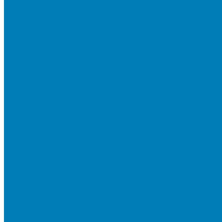
Плитка для мощения «Классико»
Плитка для мощения «Прямоугольник»
Терминальный камень
Бортовой камень
Бортовой камень (дорожные, тротуарные бордюры)
Бордюры садовые облегченные
Новинки
Стеновые блоки
Блоки бетонные стеновые и перегородочные
Блоки облицовочные гладкие
Блоки облицовочные с колотой фактурой
Колонные блоки и подпорный камень
Мощение
Укладка тротуарной плитки
Устройство дренажных систем
Устройство подпорных стен
Геодезия, проектирование, 3D-визуализация
О Компании
Технология производства
Лицензии и сертификаты