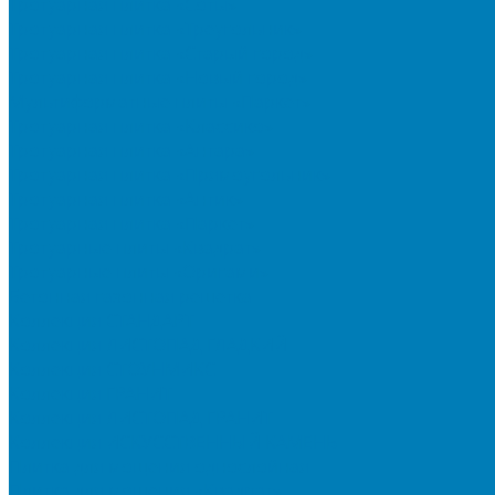
Тротуарная плитка «Соты»
Тротуарная плитка «Треугольник»
Тротуарная плитка «Старый город»
Тротуарная плитка «Новый город»
Мультиформатные плиты «Паркет»
Тротуарная плитка «Классико»
Тротуарная плитка «Антара»
Тротуарная плитка «Прямоугольник»
Тротуарная плитка «Антик»
Тротуарная плитка «Паркет»
Тротуарные плиты «Квадрат»
Тротуарные плиты «Оригами»
Бетонная газонная решетка
Коллекция СТАНДАРТ
Коллекция ЛИСТОПАД ГЛАДКИЙ
Коллекция СТОУНМИКС
Коллекция ГРАНИТ
Коллекция ЛИСТОПАД ГРАНИТ
Коллекция ИСКУССТВЕННЫЙ КАМЕНЬ
Плитка для мощения однослойная
Плитка для мощения «Квадрат»