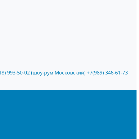
18) 993-50-02 (шоу-рум Московский)
+7(989) 346-61-73