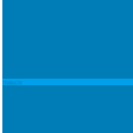
Мы в СМИ
Покупателям
Шоу-румы тротуарной плитки
Доставка
Доставка в регионы
Документы и раскладки
Отзывы и обращения
Советы по уходу за тротуарной плиткой
Статьи
Качество продукции
Видеогалерея
Карта объектов
Новости
Акции
Контакты
Фотогалерея
Продукция
Тротуарная плитка
Коллекция КОЛОРМИКС ГЛАДКИЙ
Коллекция КОЛОРМИКС ГРАНИТ