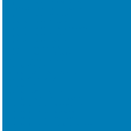
Тротуарная плитка «Новый город»
Мультиформатные плиты «Паркет»
Тротуарная плитка «Классико»
Тротуарная плитка «Антара»
Тротуарная плитка «Прямоугольник»
Тротуарная плитка «Антик»
Тротуарная плитка «Паркет»
Тротуарные плиты «Квадрат»
Тротуарные плиты «Оригами»
Бетонная газонная решетка
Коллекция СТАНДАРТ
Коллекция ЛИСТОПАД ГЛАДКИЙ
Коллекция СТОУНМИКС
Коллекция ГРАНИТ
Коллекция ЛИСТОПАД ГРАНИТ
Коллекция ИСКУССТВЕННЫЙ КАМЕНЬ
Плитка для мощения однослойная
Плитка для мощения «Квадрат»
Плитка для мощения «Классико»
Плитка для мощения «Прямоугольник»
Терминальный камень