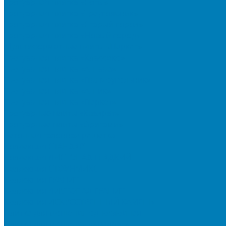
Тротуарная плитка «Соты»
Тротуарная плитка «Треугольник»
Тротуарная плитка «Старый город»
Тротуарная плитка «Новый город»
Мультиформатные плиты «Паркет»
Тротуарная плитка «Классико»
Тротуарная плитка «Антара»
Тротуарная плитка «Прямоугольник»
Тротуарная плитка «Антик»
Тротуарная плитка «Паркет»
Тротуарные плиты «Квадрат»
Тротуарные плиты «Оригами»
Бетонная газонная решетка
Коллекция СТАНДАРТ
Коллекция ЛИСТОПАД ГЛАДКИЙ
Коллекция СТОУНМИКС
Коллекция ГРАНИТ
Коллекция ЛИСТОПАД ГРАНИТ
Коллекция ИСКУССТВЕННЫЙ КАМЕНЬ
Плитка для мощения однослойная
Плитка для мощения «Квадрат»