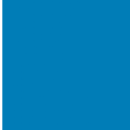
Тротуарная плитка «Новый город»
Мультиформатные плиты «Паркет»
Тротуарная плитка «Классико»
Тротуарная плитка «Антара»
Тротуарная плитка «Прямоугольник»
Тротуарная плитка «Антик»
Тротуарная плитка «Паркет»
Тротуарные плиты «Квадрат»
Тротуарные плиты «Оригами»
Бетонная газонная решетка
Коллекция СТАНДАРТ
Коллекция ЛИСТОПАД ГЛАДКИЙ
Коллекция СТОУНМИКС
Коллекция ГРАНИТ
Коллекция ЛИСТОПАД ГРАНИТ
Коллекция ИСКУССТВЕННЫЙ КАМЕНЬ
Плитка для мощения однослойная
Плитка для мощения «Квадрат»
Плитка для мощения «Классико»
Плитка для мощения «Прямоугольник»
Терминальный камень