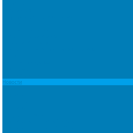
Мы в СМИ
Покупателям
Шоу-румы тротуарной плитки
Доставка
Доставка в регионы
Документы и раскладки
Отзывы и обращения
Советы по уходу за тротуарной плиткой
Статьи
Качество продукции
Видеогалерея
Карта объектов
Новости
Акции
Контакты
Фотогалерея
Продукция
Тротуарная плитка
Коллекция КОЛОРМИКС ГЛАДКИЙ
Коллекция КОЛОРМИКС ГРАНИТ