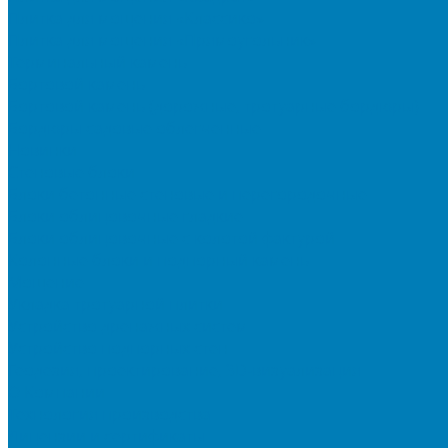
Плитка для мощения «Классико»
Плитка для мощения «Прямоугольник»
Терминальный камень
Бортовой камень
Бортовой камень (дорожные, тротуарные бордюры)
Бордюры садовые облегченные
Новинки
Стеновые блоки
Блоки бетонные стеновые и перегородочные
Блоки облицовочные гладкие
Блоки облицовочные с колотой фактурой
Колонные блоки и подпорный камень
Мощение
Укладка тротуарной плитки
Устройство дренажных систем
Устройство подпорных стен
Геодезия, проектирование, 3D-визуализация
О Компании
Технология производства
Лицензии и сертификаты