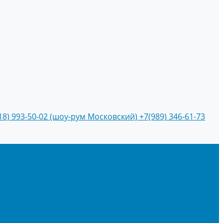
18) 993-50-02 (шоу-рум Московский)
+7(989) 346-61-73