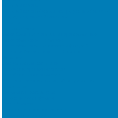
Бортовой камень
Бортовой камень (дорожные, тротуарные бордюры)
Бордюры садовые облегченные
Новинки
Стеновые блоки
Блоки бетонные стеновые и перегородочные
Блоки облицовочные гладкие
Блоки облицовочные с колотой фактурой
Колонные блоки и подпорный камень
Мощение
Укладка тротуарной плитки
Устройство дренажных систем
Устройство подпорных стен
Геодезия, проектирование, 3D-визуализация
О Компании
Технология производства
Лицензии и сертификаты
Фото объектов
Политика конфиденциальности
Сведения о работодателе