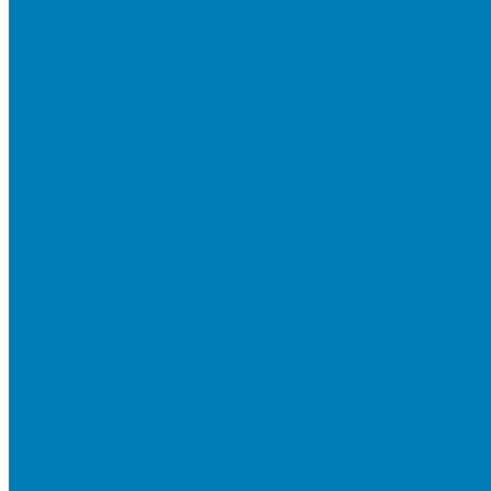
Тротуарная плитка «Новый город»
Мультиформатные плиты «Паркет»
Тротуарная плитка «Классико»
Тротуарная плитка «Антара»
Тротуарная плитка «Прямоугольник»
Тротуарная плитка «Антик»
Тротуарная плитка «Паркет»
Тротуарные плиты «Квадрат»
Тротуарные плиты «Оригами»
Бетонная газонная решетка
Коллекция СТАНДАРТ
Коллекция ЛИСТОПАД ГЛАДКИЙ
Коллекция СТОУНМИКС
Коллекция ГРАНИТ
Коллекция ЛИСТОПАД ГРАНИТ
Коллекция ИСКУССТВЕННЫЙ КАМЕНЬ
Плитка для мощения однослойная
Плитка для мощения «Квадрат»
Плитка для мощения «Классико»
Плитка для мощения «Прямоугольник»
Терминальный камень