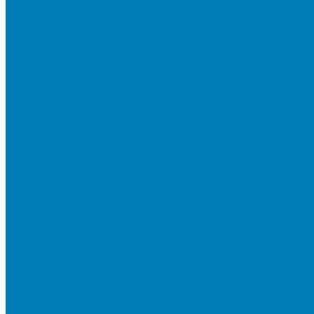
Тротуарная плитка «Соты»
Тротуарная плитка «Треугольник»
Тротуарная плитка «Старый город»
Тротуарная плитка «Новый город»
Мультиформатные плиты «Паркет»
Тротуарная плитка «Классико»
Тротуарная плитка «Антара»
Тротуарная плитка «Прямоугольник»
Тротуарная плитка «Антик»
Тротуарная плитка «Паркет»
Тротуарные плиты «Квадрат»
Тротуарные плиты «Оригами»
Бетонная газонная решетка
Коллекция СТАНДАРТ
Коллекция ЛИСТОПАД ГЛАДКИЙ
Коллекция СТОУНМИКС
Коллекция ГРАНИТ
Коллекция ЛИСТОПАД ГРАНИТ
Коллекция ИСКУССТВЕННЫЙ КАМЕНЬ
Плитка для мощения однослойная
Плитка для мощения «Квадрат»