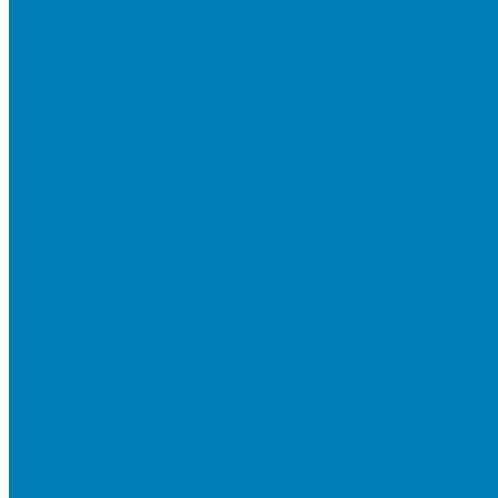
Плитка для мощения «Классико»
Плитка для мощения «Прямоугольник»
Терминальный камень
Бортовой камень
Бортовой камень (дорожные, тротуарные бордюры)
Бордюры садовые облегченные
Новинки
Стеновые блоки
Блоки бетонные стеновые и перегородочные
Блоки облицовочные гладкие
Блоки облицовочные с колотой фактурой
Колонные блоки и подпорный камень
Мощение
Укладка тротуарной плитки
Устройство дренажных систем
Устройство подпорных стен
Геодезия, проектирование, 3D-визуализация
О Компании
Технология производства
Лицензии и сертификаты