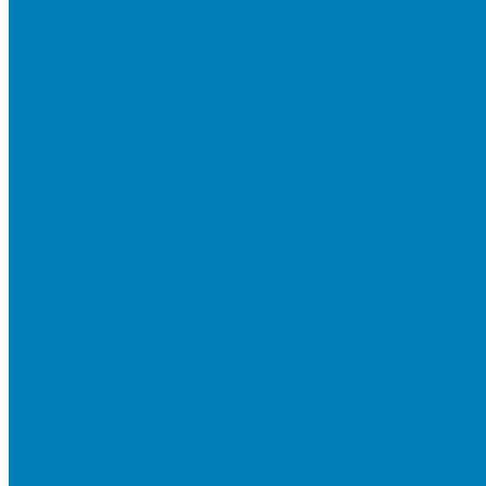
Бортовой камень
Бортовой камень (дорожные, тротуарные бордюры)
Бордюры садовые облегченные
Новинки
Стеновые блоки
Блоки бетонные стеновые и перегородочные
Блоки облицовочные гладкие
Блоки облицовочные с колотой фактурой
Колонные блоки и подпорный камень
Мощение
Укладка тротуарной плитки
Устройство дренажных систем
Устройство подпорных стен
Геодезия, проектирование, 3D-визуализация
О Компании
Технология производства
Лицензии и сертификаты
Фото объектов
Политика конфиденциальности
Сведения о работодателе