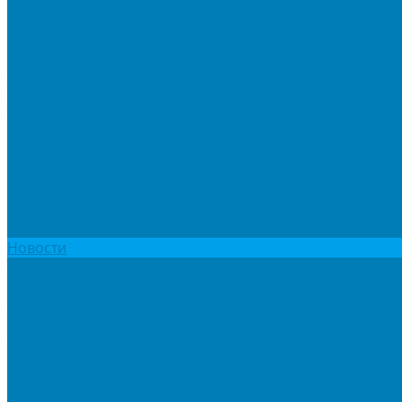
Мы в СМИ
Покупателям
Шоу-румы тротуарной плитки
Доставка
Доставка в регионы
Документы и раскладки
Отзывы и обращения
Советы по уходу за тротуарной плиткой
Статьи
Качество продукции
Видеогалерея
Карта объектов
Новости
Акции
Контакты
Фотогалерея
Продукция
Тротуарная плитка
Коллекция КОЛОРМИКС ГЛАДКИЙ
Коллекция КОЛОРМИКС ГРАНИТ