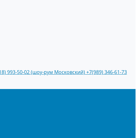
18) 993-50-02 (шоу-рум Московский)
+7(989) 346-61-73